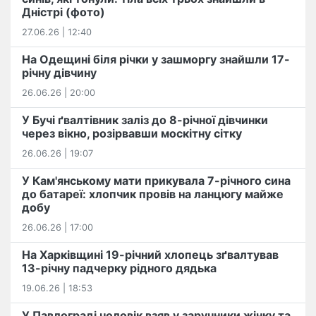
Дністрі (фото)
27.06.26 | 12:40
На Одещині біля річки у зашморгу знайшли 17-
річну дівчину
26.06.26 | 20:00
У Бучі ґвалтівник заліз до 8-річної дівчинки
через вікно, розірвавши москітну сітку
26.06.26 | 19:07
У Кам'янському мати прикувала 7-річного сина
до батареї: хлопчик провів на ланцюгу майже
добу
26.06.26 | 17:00
На Харківщині 19-річний хлопець​ ️зґвалтував
13-річну падчерку рідного дядька
19.06.26 | 18:53
У Павлограді чоловік взяв у заручники жінку та