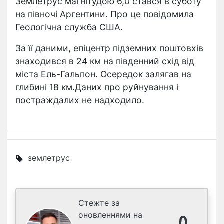
Землетрус магнітудою 6,0 стався в суботу
на півночі Аргентини. Про це повідомила
Геологічна служба США.
За її даними, епіцентр підземних поштовхів
знаходився в 24 км на південний схід від
міста Ель-Гальпон. Осередок залягав на
глибині 18 км.Даних про руйнування і
постраждалих не надходило.
землетрус
Стежте за
оновленнями на