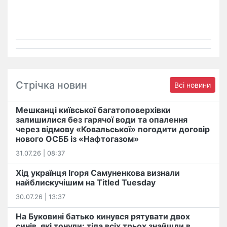
Стрічка новин
Всі новини
Мешканці київської багатоповерхівки
залишилися без гарячої води та опалення
через відмову «Ковальської» погодити договір
нового ОСББ із «Нафтогазом»
31.07.26 | 08:37
Хід українця Ігоря Самуненкова визнали
найблискучішим на Titled Tuesday
30.07.26 | 13:37
На Буковині батько кинувся рятувати двох
синів, які тонули: тіла всіх трьох знайшли в