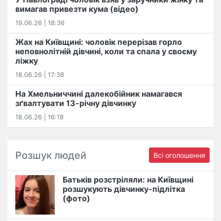
вимагав привезти кума (відео)
19.06.26 | 18:36
Жах на Київщині: чоловік перерізав горло
неповнолітній дівчині, коли та спала у своєму
ліжку
18.06.26 | 17:38
На Хмельниччині далекобійник намагався
зґвалтувати 13-річну дівчинку
18.06.26 | 16:18
Розшук людей
Всі оголошення
Батьків розстріляли: на Київщині
розшукують дівчинку-підлітка
(фото)