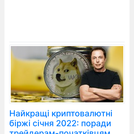
Найкращі криптовалютні
біржі січня 2022: поради
трейдерам-початківцям