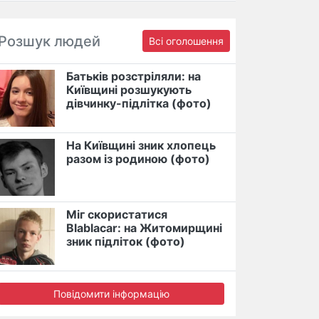
Розшук людей
Всі оголошення
Батьків розстріляли: на
Київщині розшукують
дівчинку-підлітка (фото)
На Київщині зник хлопець
разом із родиною (фото)
Міг скористатися
Blablacar: на Житомирщині
зник підліток (фото)
Повідомити інформацію