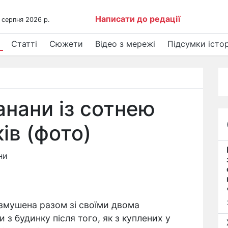
Написати до редації
 серпня 2026 р.
Статті
Сюжети
Відео з мережі
Підсумки істор
анани із сотнею
ів (фото)
ни
 змушена разом зі своїми двома
 з будинку після того, як з куплених у