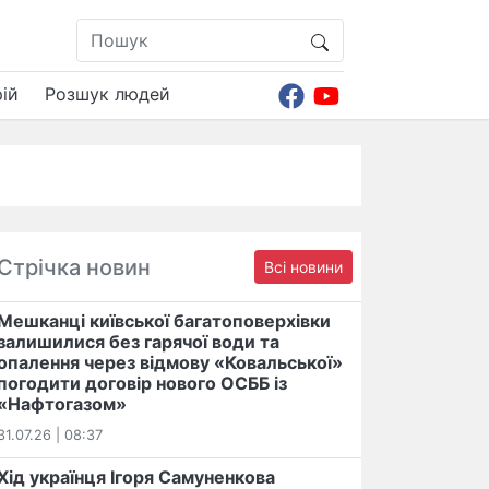
ій
Розшук людей
Стрічка новин
Всі новини
Мешканці київської багатоповерхівки
залишилися без гарячої води та
опалення через відмову «Ковальської»
погодити договір нового ОСББ із
«Нафтогазом»
31.07.26 | 08:37
Хід українця Ігоря Самуненкова