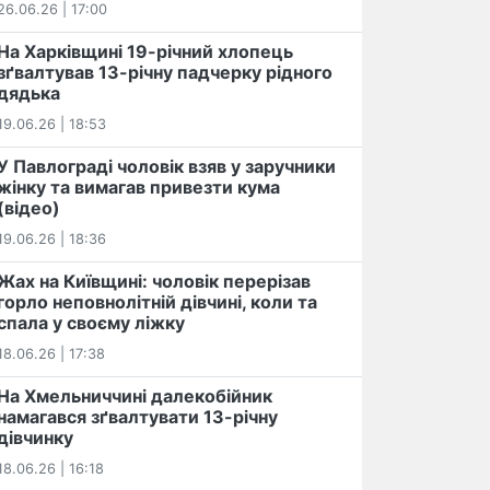
26.06.26 | 17:00
На Харківщині 19-річний хлопець​
️зґвалтував 13-річну падчерку рідного
дядька
19.06.26 | 18:53
У Павлограді чоловік взяв у заручники
жінку та вимагав привезти кума
(відео)
19.06.26 | 18:36
Жах на Київщині: чоловік перерізав
горло неповнолітній дівчині, коли та
спала у своєму ліжку
18.06.26 | 17:38
На Хмельниччині далекобійник
намагався зґвалтувати 13-річну
дівчинку
18.06.26 | 16:18