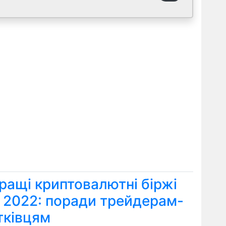
ращі криптовалютні біржі
я 2022: поради трейдерам-
тківцям