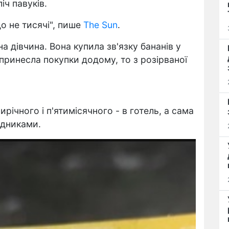
іч павуків.
що не тисячі", пише
The Sun
.
на дівчина. Вона купила зв'язку бананів у
принесла покупки додому, то з розірваної
ирічного і п'ятимісячного - в готель, а сама
ідниками.