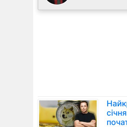
Найк
січн
поча