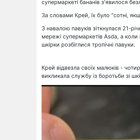
супермаркеті бананів з'явилося безл
За словами Крей, їх було "сотні, як
З навалою павуків зіткнулася 21-річ
мережі супермаркетів Asda, а коли 
шкірки розбіглися тропічні павуки.
Крей відвезла своїх малюків - чотир
викликала службу із боротьби зі шк