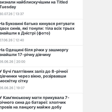
визнали найблискучішим на Titled
Tuesday
30.07.26 | 13:37
На Буковині батько кинувся рятувати
двох синів, які тонули: тіла всіх трьох
знайшли в Дністрі (фото)
27.06.26 | 12:40
На Одещині біля річки у зашморгу
знайшли 17-річну дівчину
26.06.26 | 20:00
У Бучі ґвалтівник заліз до 8-річної
дівчинки через вікно, розірвавши
москітну сітку
26.06.26 | 19:07
У Кам'янському мати прикувала 7-
річного сина до батареї: хлопчик
провів на ланцюгу майже добу