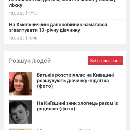
ліжку
18.06.26 | 17:38
На Хмельниччині далекобійник намагався
зґвалтувати 13-річну дівчинку
18.06.26 | 16:18
Розшук людей
Всі оголошення
Батьків розстріляли: на Київщині
розшукують дівчинку-підлітка
(фото)
На Київщині зник хлопець разом із
родиною (фото)