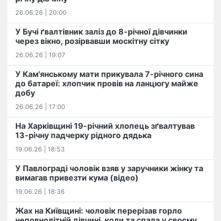
26.06.26 | 20:00
У Бучі ґвалтівник заліз до 8-річної дівчинки
через вікно, розірвавши москітну сітку
26.06.26 | 19:07
У Кам'янському мати прикувала 7-річного сина
до батареї: хлопчик провів на ланцюгу майже
добу
26.06.26 | 17:00
На Харківщині 19-річний хлопець​ ️зґвалтував
13-річну падчерку рідного дядька
19.06.26 | 18:53
У Павлограді чоловік взяв у заручники жінку та
вимагав привезти кума (відео)
19.06.26 | 18:36
Жах на Київщині: чоловік перерізав горло
неповнолітній дівчині, коли та спала у своєму