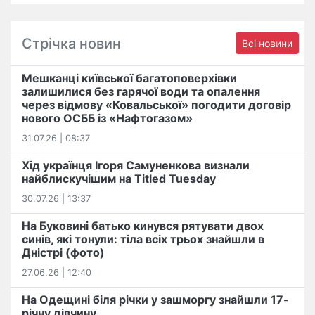
Стрічка новин
Всі новини
Мешканці київської багатоповерхівки
залишилися без гарячої води та опалення
через відмову «Ковальської» погодити договір
нового ОСББ із «Нафтогазом»
31.07.26 | 08:37
Хід українця Ігоря Самуненкова визнали
найблискучішим на Titled Tuesday
30.07.26 | 13:37
На Буковині батько кинувся рятувати двох
синів, які тонули: тіла всіх трьох знайшли в
Дністрі (фото)
27.06.26 | 12:40
На Одещині біля річки у зашморгу знайшли 17-
річну дівчину