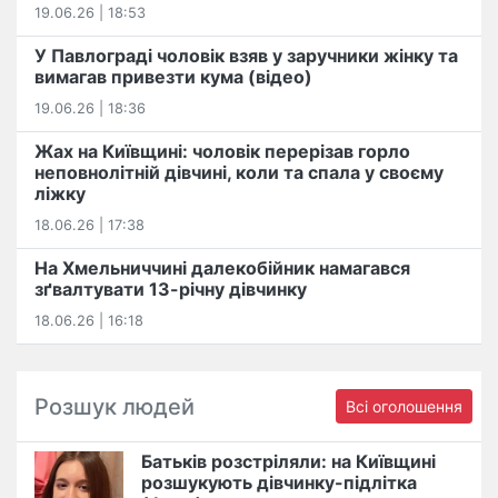
19.06.26 | 18:53
У Павлограді чоловік взяв у заручники жінку та
вимагав привезти кума (відео)
19.06.26 | 18:36
Жах на Київщині: чоловік перерізав горло
неповнолітній дівчині, коли та спала у своєму
ліжку
18.06.26 | 17:38
На Хмельниччині далекобійник намагався
зґвалтувати 13-річну дівчинку
18.06.26 | 16:18
Розшук людей
Всі оголошення
Батьків розстріляли: на Київщині
розшукують дівчинку-підлітка