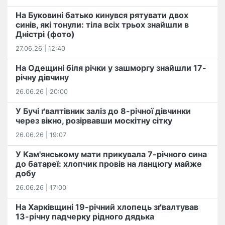
На Буковині батько кинувся рятувати двох
синів, які тонули: тіла всіх трьох знайшли в
Дністрі (фото)
27.06.26 | 12:40
На Одещині біля річки у зашморгу знайшли 17-
річну дівчину
26.06.26 | 20:00
У Бучі ґвалтівник заліз до 8-річної дівчинки
через вікно, розірвавши москітну сітку
26.06.26 | 19:07
У Кам'янському мати прикувала 7-річного сина
до батареї: хлопчик провів на ланцюгу майже
добу
26.06.26 | 17:00
На Харківщині 19-річний хлопець​ ️зґвалтував
13-річну падчерку рідного дядька