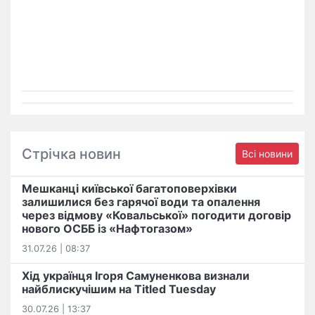
Стрічка новин
Всі новини
Мешканці київської багатоповерхівки
залишилися без гарячої води та опалення
через відмову «Ковальської» погодити договір
нового ОСББ із «Нафтогазом»
31.07.26 | 08:37
Хід українця Ігоря Самуненкова визнали
найблискучішим на Titled Tuesday
30.07.26 | 13:37