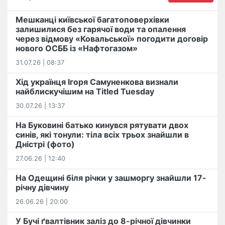
Мешканці київської багатоповерхівки
залишилися без гарячої води та опалення
через відмову «Ковальської» погодити договір
нового ОСББ із «Нафтогазом»
31.07.26 | 08:37
Хід українця Ігоря Самуненкова визнали
найблискучішим на Titled Tuesday
30.07.26 | 13:37
На Буковині батько кинувся рятувати двох
синів, які тонули: тіла всіх трьох знайшли в
Дністрі (фото)
27.06.26 | 12:40
На Одещині біля річки у зашморгу знайшли 17-
річну дівчину
26.06.26 | 20:00
У Бучі ґвалтівник заліз до 8-річної дівчинки