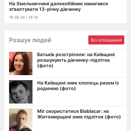
На Хмельниччині далекобійник намагався
зґвалтувати 13-річну дівчинку
18.06.26 | 16:18
Розшук людей
Всі оголошення
Батьків розстріляли: на Київщині
розшукують дівчинку-підлітка
(фото)
На Київщині зник хлопець разом із
родиною (фото)
Міг скористатися Blablacar: на
Житомирщині зник підліток (фото)