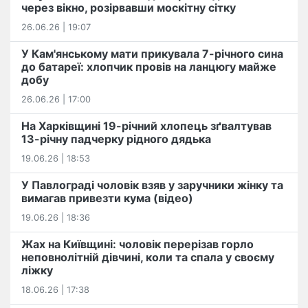
через вікно, розірвавши москітну сітку
26.06.26 | 19:07
У Кам'янському мати прикувала 7-річного сина
до батареї: хлопчик провів на ланцюгу майже
добу
26.06.26 | 17:00
На Харківщині 19-річний хлопець​ ️зґвалтував
13-річну падчерку рідного дядька
19.06.26 | 18:53
У Павлограді чоловік взяв у заручники жінку та
вимагав привезти кума (відео)
19.06.26 | 18:36
Жах на Київщині: чоловік перерізав горло
неповнолітній дівчині, коли та спала у своєму
ліжку
18.06.26 | 17:38