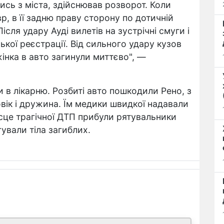
сь з міста, здійснював розворот. Коли
, в її задню праву сторону по дотичній
Після удару Ауді вилетів на зустрічні смуги і
ької реєстрації. Від сильного удару кузов
жінка в авто загинули миттєво", —
и в лікарню. Розбиті авто пошкодили Рено, з
вік і дружина. Їм медики швидкої надавали
ісце трагічної ДТП прибули рятувальники
ували тіла загиблих.