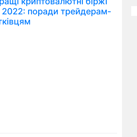
ращі криптовалютні біржі
я 2022: поради трейдерам-
тківцям