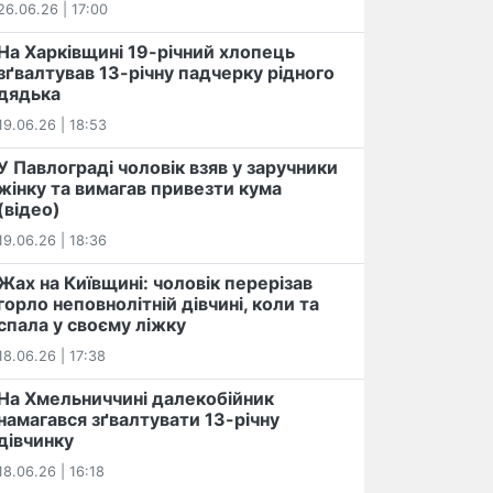
26.06.26 | 17:00
На Харківщині 19-річний хлопець​
️зґвалтував 13-річну падчерку рідного
дядька
19.06.26 | 18:53
У Павлограді чоловік взяв у заручники
жінку та вимагав привезти кума
(відео)
19.06.26 | 18:36
Жах на Київщині: чоловік перерізав
горло неповнолітній дівчині, коли та
спала у своєму ліжку
18.06.26 | 17:38
На Хмельниччині далекобійник
намагався зґвалтувати 13-річну
дівчинку
18.06.26 | 16:18