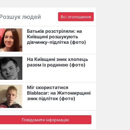
Розшук людей
Всі оголошення
Батьків розстріляли: на
Київщині розшукують
дівчинку-підлітка (фото)
На Київщині зник хлопець
разом із родиною (фото)
Міг скористатися
Blablacar: на Житомирщині
зник підліток (фото)
Повідомити інформацію