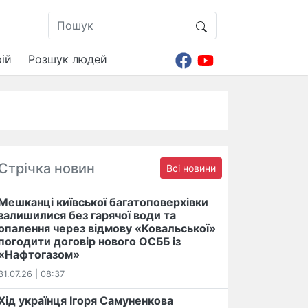
ій
Розшук людей
Стрічка новин
Всі новини
Мешканці київської багатоповерхівки
залишилися без гарячої води та
опалення через відмову «Ковальської»
погодити договір нового ОСББ із
«Нафтогазом»
31.07.26 | 08:37
Хід українця Ігоря Самуненкова