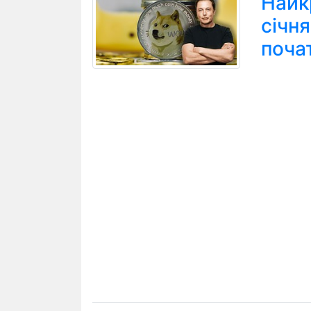
Найк
січн
поча