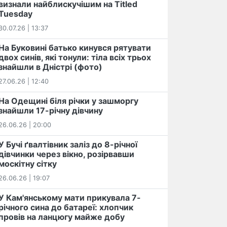
визнали найблискучішим на Titled
Tuesday
30.07.26 | 13:37
На Буковині батько кинувся рятувати
двох синів, які тонули: тіла всіх трьох
знайшли в Дністрі (фото)
27.06.26 | 12:40
На Одещині біля річки у зашморгу
знайшли 17-річну дівчину
26.06.26 | 20:00
У Бучі ґвалтівник заліз до 8-річної
дівчинки через вікно, розірвавши
москітну сітку
26.06.26 | 19:07
У Кам'янському мати прикувала 7-
річного сина до батареї: хлопчик
провів на ланцюгу майже добу