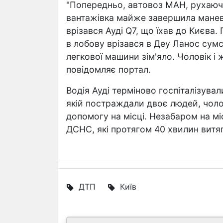
"Попередньо, автовоз МАН, рухаючи
вантажівка майже завершила маневр
врізався Ауді Q7, що їхав до Києва. 
в лобову врізався в Деу Ланос сумс
легкової машини зім'яло. Чоловік і 
повідомляє портал.
Водія Ауді терміново госпіталізувал
якій постраждали двоє людей, чоло
допомогу на місці. Незабаром на м
ДСНС, які протягом 40 хвилин витяг
ДТП
Київ