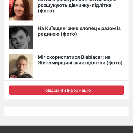
розшукують дівчинку-підлітка
(фото)
На Київщині зник хлопець разом із
родиною (фото)
Міг скористатися Blablacar: на
Житомирщині зник підліток (фото)
Повідомити інформацію