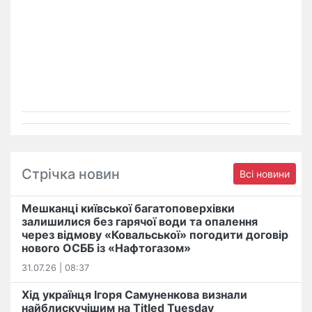
Стрічка новин
Всі новини
Мешканці київської багатоповерхівки
залишилися без гарячої води та опалення
через відмову «Ковальської» погодити договір
нового ОСББ із «Нафтогазом»
31.07.26 | 08:37
Хід українця Ігоря Самуненкова визнали
найблискучішим на Titled Tuesday