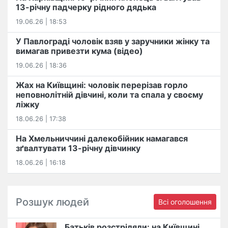
13-річну падчерку рідного дядька
19.06.26 | 18:53
У Павлограді чоловік взяв у заручники жінку та
вимагав привезти кума (відео)
19.06.26 | 18:36
Жах на Київщині: чоловік перерізав горло
неповнолітній дівчині, коли та спала у своєму
ліжку
18.06.26 | 17:38
На Хмельниччині далекобійник намагався
зґвалтувати 13-річну дівчинку
18.06.26 | 16:18
Розшук людей
Всі оголошення
Батьків розстріляли: на Київщині