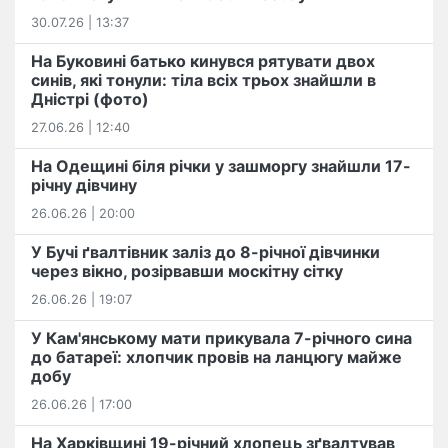
30.07.26 | 13:37
На Буковині батько кинувся рятувати двох
синів, які тонули: тіла всіх трьох знайшли в
Дністрі (фото)
27.06.26 | 12:40
На Одещині біля річки у зашморгу знайшли 17-
річну дівчину
26.06.26 | 20:00
У Бучі ґвалтівник заліз до 8-річної дівчинки
через вікно, розірвавши москітну сітку
26.06.26 | 19:07
У Кам'янському мати прикувала 7-річного сина
до батареї: хлопчик провів на ланцюгу майже
добу
26.06.26 | 17:00
На Харківщині 19-річний хлопець​ ️зґвалтував