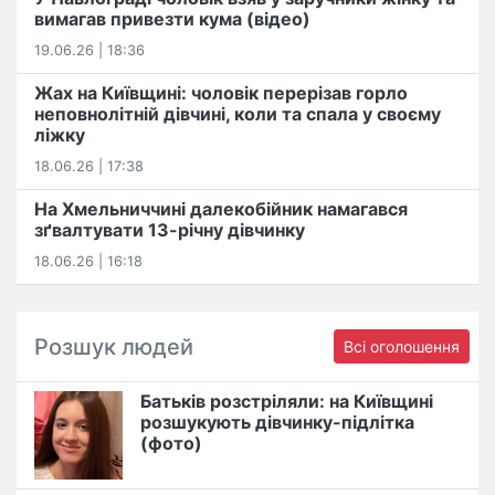
вимагав привезти кума (відео)
19.06.26 | 18:36
Жах на Київщині: чоловік перерізав горло
неповнолітній дівчині, коли та спала у своєму
ліжку
18.06.26 | 17:38
На Хмельниччині далекобійник намагався
зґвалтувати 13-річну дівчинку
18.06.26 | 16:18
Розшук людей
Всі оголошення
Батьків розстріляли: на Київщині
розшукують дівчинку-підлітка
(фото)