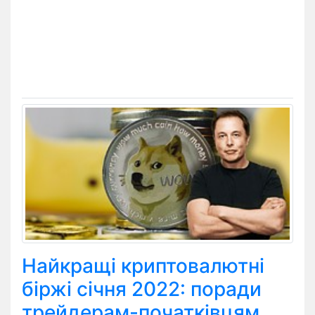
Найкращі криптовалютні
біржі січня 2022: поради
трейдерам-початківцям