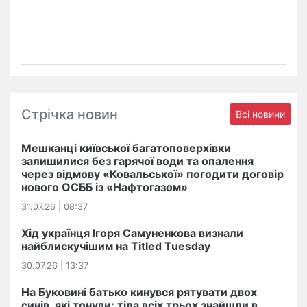
Стрічка новин
Всі новини
Мешканці київської багатоповерхівки
залишилися без гарячої води та опалення
через відмову «Ковальської» погодити договір
нового ОСББ із «Нафтогазом»
31.07.26 | 08:37
Хід українця Ігоря Самуненкова визнали
найблискучішим на Titled Tuesday
30.07.26 | 13:37
На Буковині батько кинувся рятувати двох
синів, які тонули: тіла всіх трьох знайшли в