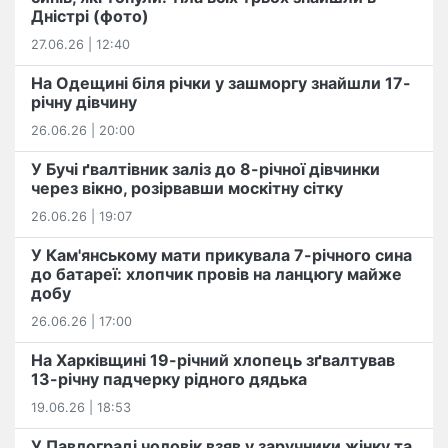
Дністрі (фото)
27.06.26 | 12:40
На Одещині біля річки у зашморгу знайшли 17-
річну дівчину
26.06.26 | 20:00
У Бучі ґвалтівник заліз до 8-річної дівчинки
через вікно, розірвавши москітну сітку
26.06.26 | 19:07
У Кам'янському мати прикувала 7-річного сина
до батареї: хлопчик провів на ланцюгу майже
добу
26.06.26 | 17:00
На Харківщині 19-річний хлопець​ ️зґвалтував
13-річну падчерку рідного дядька
19.06.26 | 18:53
У Павлограді чоловік взяв у заручники жінку та