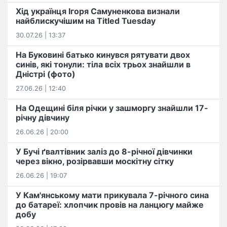
Хід українця Ігоря Самуненкова визнали
найблискучішим на Titled Tuesday
30.07.26 | 13:37
На Буковині батько кинувся рятувати двох
синів, які тонули: тіла всіх трьох знайшли в
Дністрі (фото)
27.06.26 | 12:40
На Одещині біля річки у зашморгу знайшли 17-
річну дівчину
26.06.26 | 20:00
У Бучі ґвалтівник заліз до 8-річної дівчинки
через вікно, розірвавши москітну сітку
26.06.26 | 19:07
У Кам'янському мати прикувала 7-річного сина
до батареї: хлопчик провів на ланцюгу майже
добу