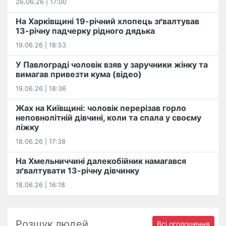
26.06.26 | 17:00
На Харківщині 19-річний хлопець​ ️зґвалтував
13-річну падчерку рідного дядька
19.06.26 | 18:53
У Павлограді чоловік взяв у заручники жінку та
вимагав привезти кума (відео)
19.06.26 | 18:36
Жах на Київщині: чоловік перерізав горло
неповнолітній дівчині, коли та спала у своєму
ліжку
18.06.26 | 17:38
На Хмельниччині далекобійник намагався
зґвалтувати 13-річну дівчинку
18.06.26 | 16:18
Розшук людей
Всі оголошення