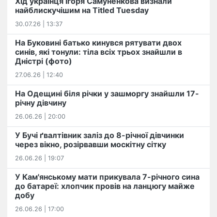
Хід українця Ігоря Самуненкова визнали
найблискучішим на Titled Tuesday
30.07.26 | 13:37
На Буковині батько кинувся рятувати двох
синів, які тонули: тіла всіх трьох знайшли в
Дністрі (фото)
27.06.26 | 12:40
На Одещині біля річки у зашморгу знайшли 17-
річну дівчину
26.06.26 | 20:00
У Бучі ґвалтівник заліз до 8-річної дівчинки
через вікно, розірвавши москітну сітку
26.06.26 | 19:07
У Кам'янському мати прикувала 7-річного сина
до батареї: хлопчик провів на ланцюгу майже
добу
26.06.26 | 17:00