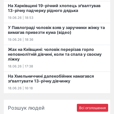
На Харківщині 19-річний хлопець​ ️зґвалтував
13-річну падчерку рідного дядька
19.06.26 | 18:53
У Павлограді чоловік взяв у заручники жінку та
вимагав привезти кума (відео)
19.06.26 | 18:36
Жах на Київщині: чоловік перерізав горло
неповнолітній дівчині, коли та спала у своєму
ліжку
18.06.26 | 17:38
На Хмельниччині далекобійник намагався
зґвалтувати 13-річну дівчинку
18.06.26 | 16:18
Розшук людей
Всі оголошення