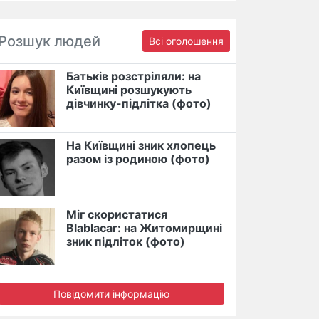
Розшук людей
Всі оголошення
Батьків розстріляли: на
Київщині розшукують
дівчинку-підлітка (фото)
На Київщині зник хлопець
разом із родиною (фото)
Міг скористатися
Blablacar: на Житомирщині
зник підліток (фото)
Повідомити інформацію