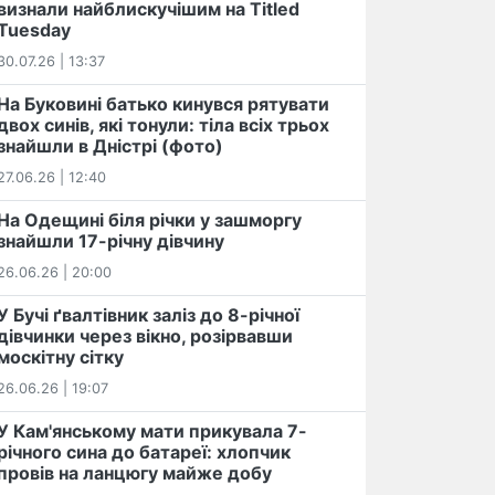
визнали найблискучішим на Titled
Tuesday
30.07.26 | 13:37
На Буковині батько кинувся рятувати
двох синів, які тонули: тіла всіх трьох
знайшли в Дністрі (фото)
27.06.26 | 12:40
На Одещині біля річки у зашморгу
знайшли 17-річну дівчину
26.06.26 | 20:00
У Бучі ґвалтівник заліз до 8-річної
дівчинки через вікно, розірвавши
москітну сітку
26.06.26 | 19:07
У Кам'янському мати прикувала 7-
річного сина до батареї: хлопчик
провів на ланцюгу майже добу