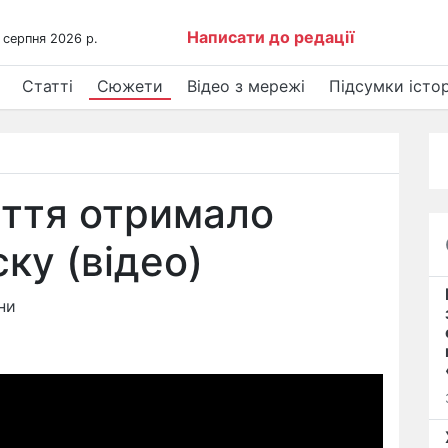
Написати до редації
 серпня 2026 р.
Статті
Сюжети
Відео з мережі
Підсумки істор
іття отримало
ку (відео)
ни