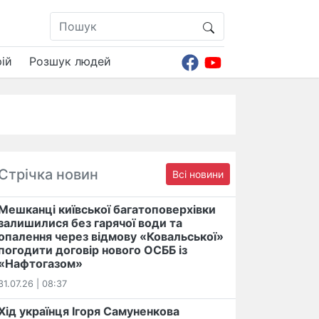
ій
Розшук людей
Стрічка новин
Всі новини
Мешканці київської багатоповерхівки
залишилися без гарячої води та
опалення через відмову «Ковальської»
погодити договір нового ОСББ із
«Нафтогазом»
31.07.26 | 08:37
Хід українця Ігоря Самуненкова