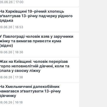
26.06.26 | 17:00
На Харківщині 19-річний хлопець​
️зґвалтував 13-річну падчерку рідного
дядька
19.06.26 | 18:53
У Павлограді чоловік взяв у заручники
жінку та вимагав привезти кума
(відео)
19.06.26 | 18:36
Жах на Київщині: чоловік перерізав
горло неповнолітній дівчині, коли та
спала у своєму ліжку
18.06.26 | 17:38
На Хмельниччині далекобійник
намагався зґвалтувати 13-річну
дівчинку
18.06.26 | 16:18