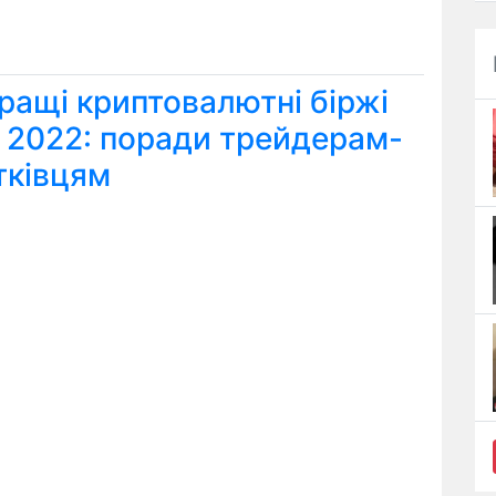
ращі криптовалютні біржі
я 2022: поради трейдерам-
тківцям