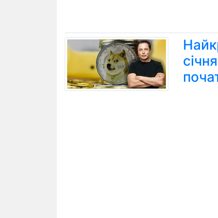
Найк
січн
поча