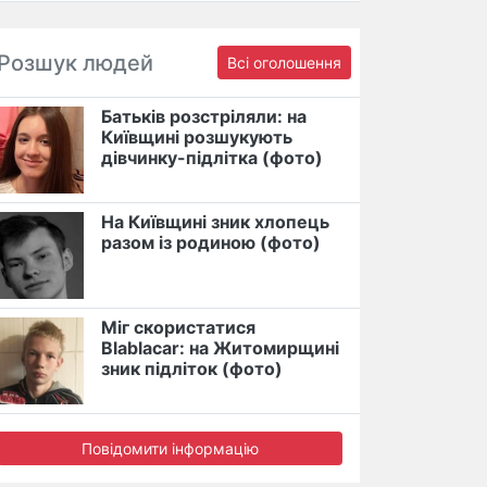
Розшук людей
Всі оголошення
Батьків розстріляли: на
Київщині розшукують
дівчинку-підлітка (фото)
На Київщині зник хлопець
разом із родиною (фото)
Міг скористатися
Blablacar: на Житомирщині
зник підліток (фото)
Повідомити інформацію