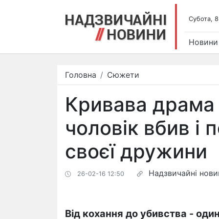
Субота, 8
Новини
Головна
Сюжети
Кривава драма 
чоловік вбив і 
своєї дружини
Надзвичайні нови
26-02-16 12:50
Від кохання до убивства - один