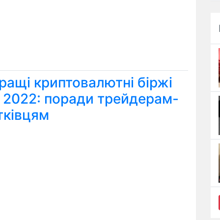
ращі криптовалютні біржі
я 2022: поради трейдерам-
тківцям