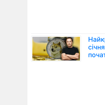
Найк
січн
поча