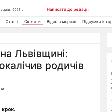
Написати до редації
 серпня 2026 р.
Статті
Сюжети
Відео з мережі
Підсумки істор
на Львівщині:
покалічив родичів
ни
 крок.