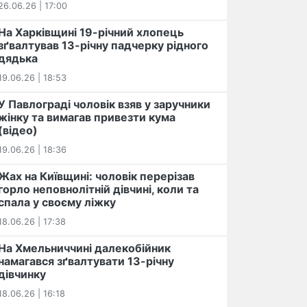
26.06.26 | 17:00
На Харківщині 19-річний хлопець​
️зґвалтував 13-річну падчерку рідного
дядька
19.06.26 | 18:53
У Павлограді чоловік взяв у заручники
жінку та вимагав привезти кума
(відео)
19.06.26 | 18:36
Жах на Київщині: чоловік перерізав
горло неповнолітній дівчині, коли та
спала у своєму ліжку
18.06.26 | 17:38
На Хмельниччині далекобійник
намагався зґвалтувати 13-річну
дівчинку
18.06.26 | 16:18