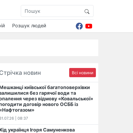
ій
Розшук людей
Стрічка новин
Всі новини
Мешканці київської багатоповерхівки
залишилися без гарячої води та
опалення через відмову «Ковальської»
погодити договір нового ОСББ із
«Нафтогазом»
31.07.26 | 08:37
Хід українця Ігоря Самуненкова