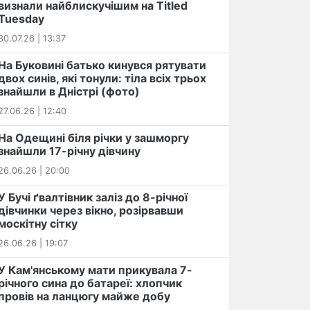
визнали найблискучішим на Titled
Tuesday
30.07.26 | 13:37
На Буковині батько кинувся рятувати
двох синів, які тонули: тіла всіх трьох
знайшли в Дністрі (фото)
27.06.26 | 12:40
На Одещині біля річки у зашморгу
знайшли 17-річну дівчину
26.06.26 | 20:00
У Бучі ґвалтівник заліз до 8-річної
дівчинки через вікно, розірвавши
москітну сітку
26.06.26 | 19:07
У Кам'янському мати прикувала 7-
річного сина до батареї: хлопчик
провів на ланцюгу майже добу