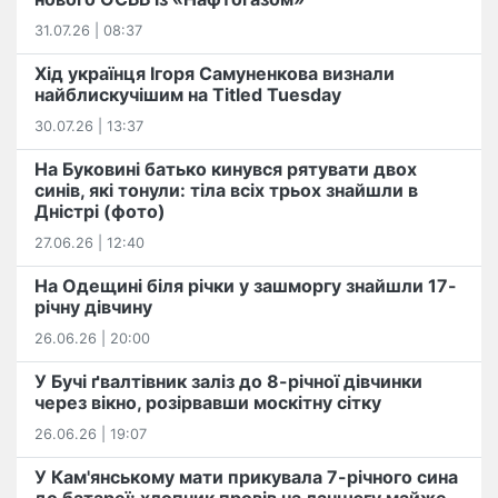
31.07.26 | 08:37
Хід українця Ігоря Самуненкова визнали
найблискучішим на Titled Tuesday
30.07.26 | 13:37
На Буковині батько кинувся рятувати двох
синів, які тонули: тіла всіх трьох знайшли в
Дністрі (фото)
27.06.26 | 12:40
На Одещині біля річки у зашморгу знайшли 17-
річну дівчину
26.06.26 | 20:00
У Бучі ґвалтівник заліз до 8-річної дівчинки
через вікно, розірвавши москітну сітку
26.06.26 | 19:07
У Кам'янському мати прикувала 7-річного сина