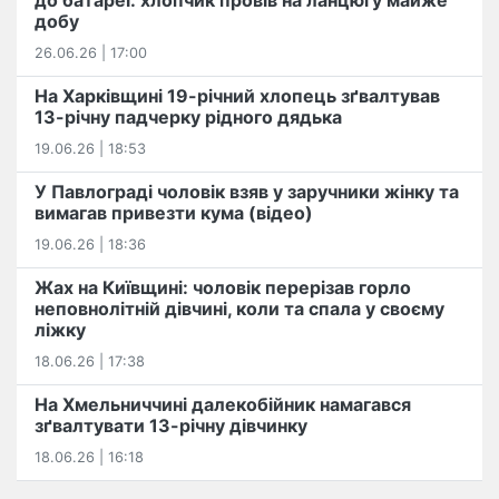
до батареї: хлопчик провів на ланцюгу майже
добу
26.06.26 | 17:00
На Харківщині 19-річний хлопець​ ️зґвалтував
13-річну падчерку рідного дядька
19.06.26 | 18:53
У Павлограді чоловік взяв у заручники жінку та
вимагав привезти кума (відео)
19.06.26 | 18:36
Жах на Київщині: чоловік перерізав горло
неповнолітній дівчині, коли та спала у своєму
ліжку
18.06.26 | 17:38
На Хмельниччині далекобійник намагався
зґвалтувати 13-річну дівчинку
18.06.26 | 16:18