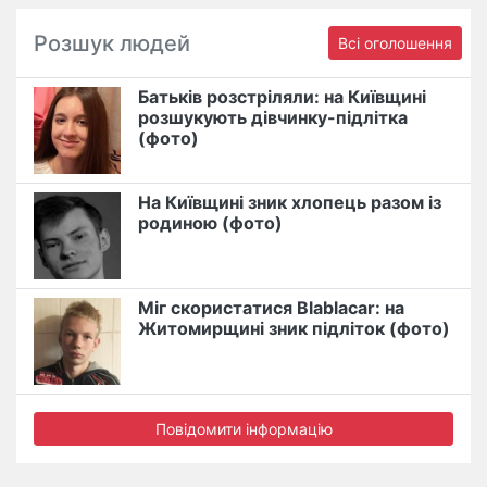
Розшук людей
Всі оголошення
Батьків розстріляли: на Київщині
розшукують дівчинку-підлітка
(фото)
На Київщині зник хлопець разом із
родиною (фото)
Міг скористатися Blablacar: на
Житомирщині зник підліток (фото)
Повідомити інформацію