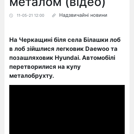
металом (відео)
Надзвичайні новини
11-05-21 12:00
На Черкащині біля села Білашки лоб
в лоб зійшлися легковик Daewoo та
позашляховик Hyundai. Автомобілі
перетворилися на купу
металобрухту.