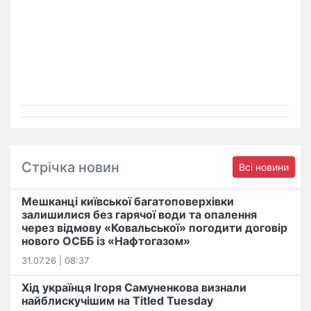
Стрічка новин
Всі новини
Мешканці київської багатоповерхівки
залишилися без гарячої води та опалення
через відмову «Ковальської» погодити договір
нового ОСББ із «Нафтогазом»
31.07.26 | 08:37
Хід українця Ігоря Самуненкова визнали
найблискучішим на Titled Tuesday