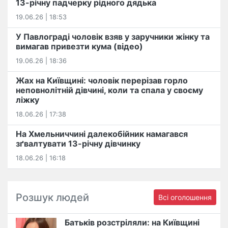
13-річну падчерку рідного дядька
19.06.26 | 18:53
У Павлограді чоловік взяв у заручники жінку та
вимагав привезти кума (відео)
19.06.26 | 18:36
Жах на Київщині: чоловік перерізав горло
неповнолітній дівчині, коли та спала у своєму
ліжку
18.06.26 | 17:38
На Хмельниччині далекобійник намагався
зґвалтувати 13-річну дівчинку
18.06.26 | 16:18
Розшук людей
Всі оголошення
Батьків розстріляли: на Київщині