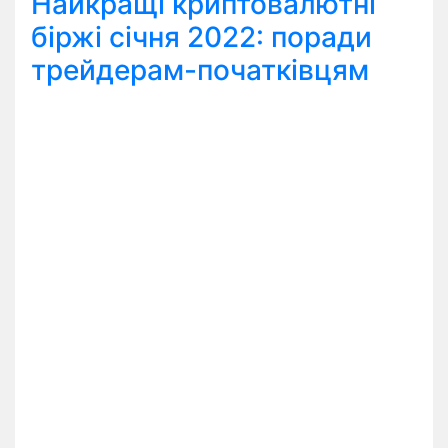
Найкращі криптовалютні
біржі січня 2022: поради
трейдерам-початківцям