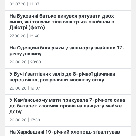
30.07.26 | 13:37
На Буковині батько кинувся рятувати двох
синів, які тонули: тіла всіх трьох знайшли в
Дністрі (фото)
27.06.26 | 12:40
На Одещині біля річки у зашморгу знайшли 17-
річну дівчину
26.06.26 | 20:00
У Бучі ґвалтівник заліз до 8-річної дівчинки
через вікно, розірвавши москітну сітку
26.06.26 | 19:07
У Кам'янському мати прикувала 7-річного сина
до батареї: хлопчик провів на ланцюгу майже
добу
26.06.26 | 17:00
На Харківщині 19-річний хлопець​ ️зґвалтував