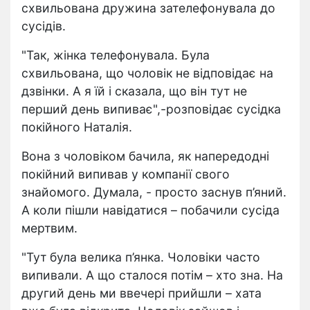
схвильована дружина зателефонувала до
сусідів.
"Так, жінка телефонувала. Була
схвильована, що чоловік не відповідає на
дзвінки. А я їй і сказала, що він тут не
перший день випиває",-розповідає сусідка
покійного Наталія.
Вона з чоловіком бачила, як напередодні
покійний випивав у компанії свого
знайомого. Думала, - просто заснув п’яний.
А коли пішли навідатися – побачили сусіда
мертвим.
"Тут була велика п’янка. Чоловіки часто
випивали. А що сталося потім – хто зна. На
другий день ми ввечері прийшли – хата