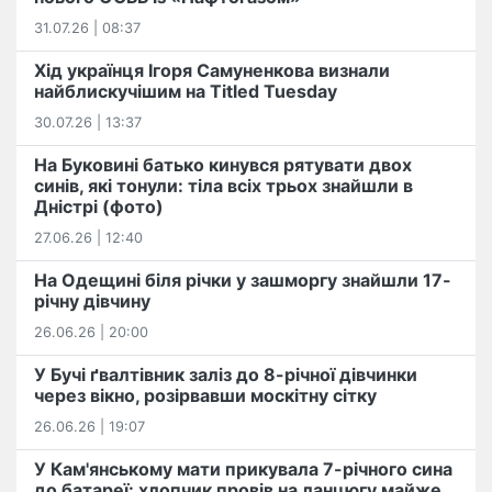
31.07.26 | 08:37
Хід українця Ігоря Самуненкова визнали
найблискучішим на Titled Tuesday
30.07.26 | 13:37
На Буковині батько кинувся рятувати двох
синів, які тонули: тіла всіх трьох знайшли в
Дністрі (фото)
27.06.26 | 12:40
На Одещині біля річки у зашморгу знайшли 17-
річну дівчину
26.06.26 | 20:00
У Бучі ґвалтівник заліз до 8-річної дівчинки
через вікно, розірвавши москітну сітку
26.06.26 | 19:07
У Кам'янському мати прикувала 7-річного сина
до батареї: хлопчик провів на ланцюгу майже