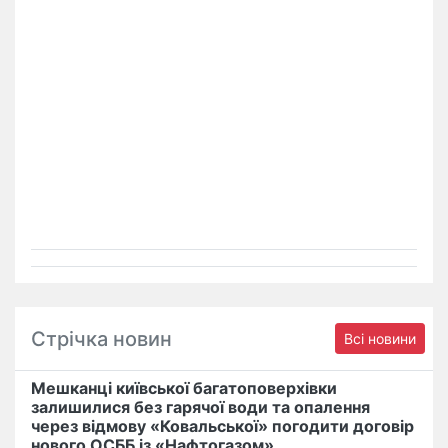
Стрічка новин
Всі новини
Мешканці київської багатоповерхівки
залишилися без гарячої води та опалення
через відмову «Ковальської» погодити договір
нового ОСББ із «Нафтогазом»