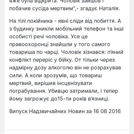
вже була відкрита. Чоловік зайшов і
побачив сусіда мертвим",- згадує Наталія.
На тілі покійника - явні сліди від побиття. А
з будинку зникли мобільний телефон та інші
особисті речі чоловіка. Усе це
правоохоронці знайшли у того самого
товариша по чарці. Чоловік зізнався: п’яний
конфлікт переріс у бійку. От тільки через
надмірну дозу алкоголю він не розрахував
сили. А коли зрозумів, що товариш
мертвий, вирішив інсценізувати
пограбування. Убивцю затримали, і тепер
йому загрожує до15-ти років в’язниці.
Випуск Надзвичайних Новин за 16 08 2016