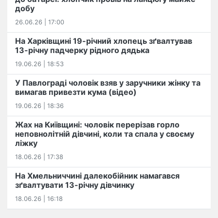
добу
26.06.26 | 17:00
На Харківщині 19-річний хлопець​ ️зґвалтував
13-річну падчерку рідного дядька
19.06.26 | 18:53
У Павлограді чоловік взяв у заручники жінку та
вимагав привезти кума (відео)
19.06.26 | 18:36
Жах на Київщині: чоловік перерізав горло
неповнолітній дівчині, коли та спала у своєму
ліжку
18.06.26 | 17:38
На Хмельниччині далекобійник намагався
зґвалтувати 13-річну дівчинку
18.06.26 | 16:18