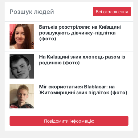
Розшук людей
Всі оголошення
Батьків розстріляли: на Київщині
розшукують дівчинку-підлітка
(фото)
На Київщині зник хлопець разом із
родиною (фото)
Міг скористатися Blablacar: на
Житомирщині зник підліток (фото)
Повідомити інформацію