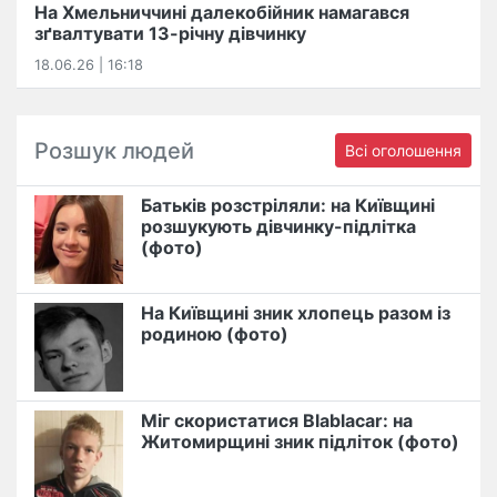
На Хмельниччині далекобійник намагався
зґвалтувати 13-річну дівчинку
18.06.26 | 16:18
Розшук людей
Всі оголошення
Батьків розстріляли: на Київщині
розшукують дівчинку-підлітка
(фото)
На Київщині зник хлопець разом із
родиною (фото)
Міг скористатися Blablacar: на
Житомирщині зник підліток (фото)