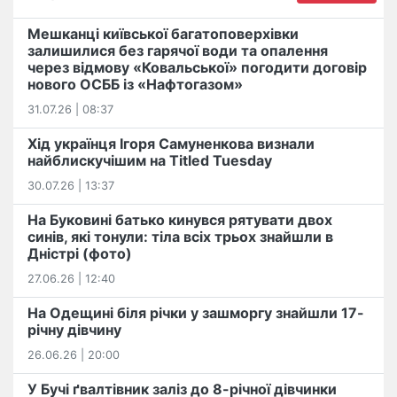
Мешканці київської багатоповерхівки
залишилися без гарячої води та опалення
через відмову «Ковальської» погодити договір
нового ОСББ із «Нафтогазом»
31.07.26 | 08:37
Хід українця Ігоря Самуненкова визнали
найблискучішим на Titled Tuesday
30.07.26 | 13:37
На Буковині батько кинувся рятувати двох
синів, які тонули: тіла всіх трьох знайшли в
Дністрі (фото)
27.06.26 | 12:40
На Одещині біля річки у зашморгу знайшли 17-
річну дівчину
26.06.26 | 20:00
У Бучі ґвалтівник заліз до 8-річної дівчинки