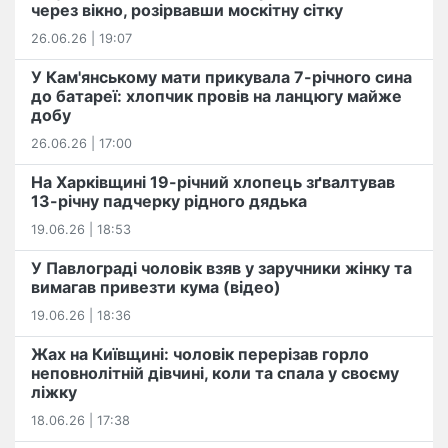
через вікно, розірвавши москітну сітку
26.06.26 | 19:07
У Кам'янському мати прикувала 7-річного сина
до батареї: хлопчик провів на ланцюгу майже
добу
26.06.26 | 17:00
На Харківщині 19-річний хлопець​ ️зґвалтував
13-річну падчерку рідного дядька
19.06.26 | 18:53
У Павлограді чоловік взяв у заручники жінку та
вимагав привезти кума (відео)
19.06.26 | 18:36
Жах на Київщині: чоловік перерізав горло
неповнолітній дівчині, коли та спала у своєму
ліжку
18.06.26 | 17:38