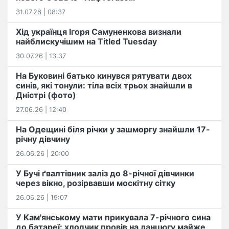
31.07.26 | 08:37
Хід українця Ігоря Самуненкова визнали
найблискучішим на Titled Tuesday
30.07.26 | 13:37
На Буковині батько кинувся рятувати двох
синів, які тонули: тіла всіх трьох знайшли в
Дністрі (фото)
27.06.26 | 12:40
На Одещині біля річки у зашморгу знайшли 17-
річну дівчину
26.06.26 | 20:00
У Бучі ґвалтівник заліз до 8-річної дівчинки
через вікно, розірвавши москітну сітку
26.06.26 | 19:07
У Кам'янському мати прикувала 7-річного сина
до батареї: хлопчик провів на ланцюгу майже