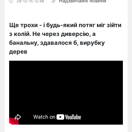
Надзвичайні новини
29-12-15 12:48
Ще трохи - і будь-який потяг міг зійти
з колій. Не через диверсію, а
банальну, здавалося б, вирубку
дерев