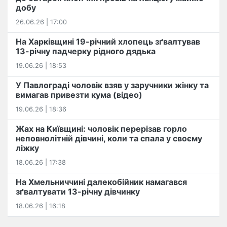
добу
26.06.26 | 17:00
На Харківщині 19-річний хлопець​ ️зґвалтував
13-річну падчерку рідного дядька
19.06.26 | 18:53
У Павлограді чоловік взяв у заручники жінку та
вимагав привезти кума (відео)
19.06.26 | 18:36
Жах на Київщині: чоловік перерізав горло
неповнолітній дівчині, коли та спала у своєму
ліжку
18.06.26 | 17:38
На Хмельниччині далекобійник намагався
зґвалтувати 13-річну дівчинку
18.06.26 | 16:18