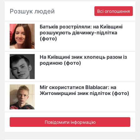
Розшук людей
Всі оголошення
Батьків розстріляли: на Київщині
розшукують дівчинку-підлітка
(фото)
На Київщині зник хлопець разом із
родиною (фото)
Міг скористатися Blablacar: на
Житомирщині зник підліток (фото)
Повідомити інформацію