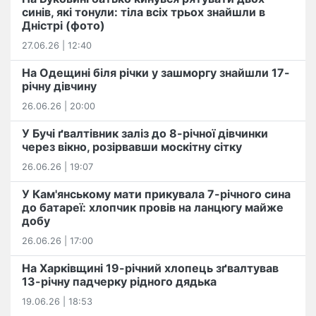
синів, які тонули: тіла всіх трьох знайшли в
Дністрі (фото)
27.06.26 | 12:40
На Одещині біля річки у зашморгу знайшли 17-
річну дівчину
26.06.26 | 20:00
У Бучі ґвалтівник заліз до 8-річної дівчинки
через вікно, розірвавши москітну сітку
26.06.26 | 19:07
У Кам'янському мати прикувала 7-річного сина
до батареї: хлопчик провів на ланцюгу майже
добу
26.06.26 | 17:00
На Харківщині 19-річний хлопець​ ️зґвалтував
13-річну падчерку рідного дядька
19.06.26 | 18:53