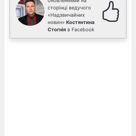
оновленнями на
сторінці ведучого
«Надзвичайних
новин»
Костянтина
Стогнія
в Facebook