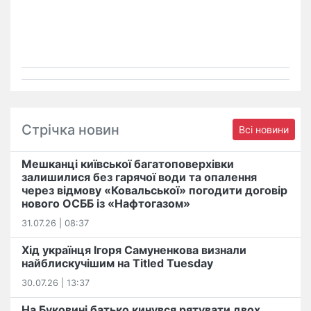
Стрічка новин
Всі новини
Мешканці київської багатоповерхівки
залишилися без гарячої води та опалення
через відмову «Ковальської» погодити договір
нового ОСББ із «Нафтогазом»
31.07.26 | 08:37
Хід українця Ігоря Самуненкова визнали
найблискучішим на Titled Tuesday
30.07.26 | 13:37
На Буковині батько кинувся рятувати двох