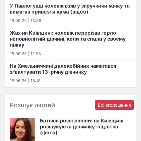
У Павлограді чоловік взяв у заручники жінку та
вимагав привезти кума (відео)
19.06.26 | 18:36
Жах на Київщині: чоловік перерізав горло
неповнолітній дівчині, коли та спала у своєму
ліжку
18.06.26 | 17:38
На Хмельниччині далекобійник намагався
зґвалтувати 13-річну дівчинку
18.06.26 | 16:18
Розшук людей
Всі оголошення
Батьків розстріляли: на Київщині
розшукують дівчинку-підлітка
(фото)