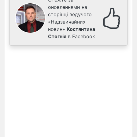
оновленнями на
сторінці ведучого
«Надзвичайних
новин»
Костянтина
Стогнія
в Facebook