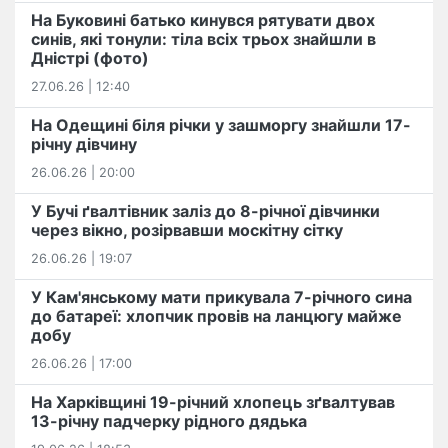
На Буковині батько кинувся рятувати двох
синів, які тонули: тіла всіх трьох знайшли в
Дністрі (фото)
27.06.26 | 12:40
На Одещині біля річки у зашморгу знайшли 17-
річну дівчину
26.06.26 | 20:00
У Бучі ґвалтівник заліз до 8-річної дівчинки
через вікно, розірвавши москітну сітку
26.06.26 | 19:07
У Кам'янському мати прикувала 7-річного сина
до батареї: хлопчик провів на ланцюгу майже
добу
26.06.26 | 17:00
На Харківщині 19-річний хлопець​ ️зґвалтував
13-річну падчерку рідного дядька