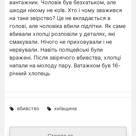
вантажник. Чоловік був безхатьком, але
шкоди нікому не коїв. Хто і чому зважився
на таке звірство? Це не вкладається в
голові, але чоловіка вбили підлітки. Як саме
вбивали хлопці розповіли у деталях, які
смакували. Нічого не приховували і не
нервували. Навіть поліцейські були
вражені. Після звірячого вбивства, хлопці
напали на молоду пару. Ватажком був 16-
річний хлопець
вбивство
київщина
Стежте за