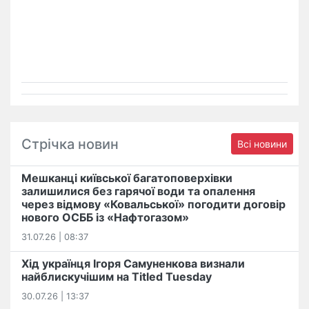
Стрічка новин
Всі новини
Мешканці київської багатоповерхівки
залишилися без гарячої води та опалення
через відмову «Ковальської» погодити договір
нового ОСББ із «Нафтогазом»
31.07.26 | 08:37
Хід українця Ігоря Самуненкова визнали
найблискучішим на Titled Tuesday
30.07.26 | 13:37