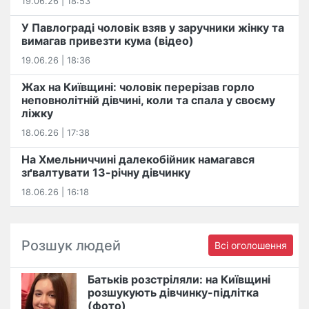
19.06.26 | 18:53
У Павлограді чоловік взяв у заручники жінку та
вимагав привезти кума (відео)
19.06.26 | 18:36
Жах на Київщині: чоловік перерізав горло
неповнолітній дівчині, коли та спала у своєму
ліжку
18.06.26 | 17:38
На Хмельниччині далекобійник намагався
зґвалтувати 13-річну дівчинку
18.06.26 | 16:18
Розшук людей
Всі оголошення
Батьків розстріляли: на Київщині
розшукують дівчинку-підлітка
(фото)