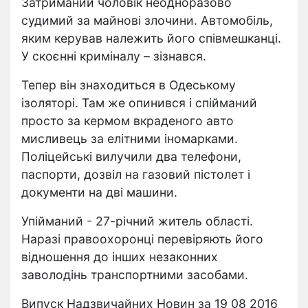
Затриманий чоловік неодноразово
судимий за майнові злочини. Автомобіль,
яким керував належить його співмешканці.
У скоєнні криміналу – зізнався.
Тепер він знаходиться в Одеському
ізоляторі. Там же опинився і спійманий
просто за кермом вкраденого авто
мисливець за елітними іномарками.
Поліцейські вилучили два телефони,
паспорти, дозвіл на газовий пістолет і
документи на дві машини.
Упійманий - 27-річний житель області.
Наразі правоохоронці перевіряють його
відношення до інших незаконних
заволодінь транспортними засобами.
Випуск Надзвичайних Новин за 19 08 2016