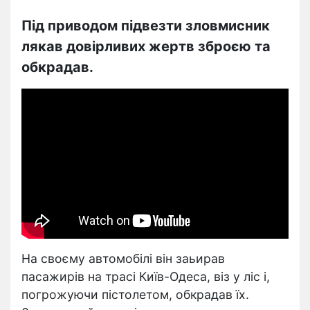
Під приводом підвезти зловмисник
лякав довірливих жертв зброєю та
обкрадав.
На своєму автомобілі він заьирав
пасажирів на трасі Київ-Одеса, віз у ліс і,
погрожуючи пістолетом, обкрадав їх.