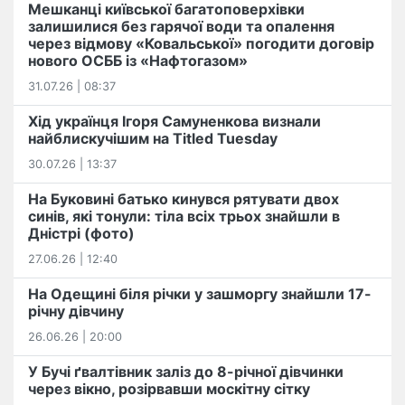
Мешканці київської багатоповерхівки
залишилися без гарячої води та опалення
через відмову «Ковальської» погодити договір
нового ОСББ із «Нафтогазом»
31.07.26 | 08:37
Хід українця Ігоря Самуненкова визнали
найблискучішим на Titled Tuesday
30.07.26 | 13:37
На Буковині батько кинувся рятувати двох
синів, які тонули: тіла всіх трьох знайшли в
Дністрі (фото)
27.06.26 | 12:40
На Одещині біля річки у зашморгу знайшли 17-
річну дівчину
26.06.26 | 20:00
У Бучі ґвалтівник заліз до 8-річної дівчинки
через вікно, розірвавши москітну сітку