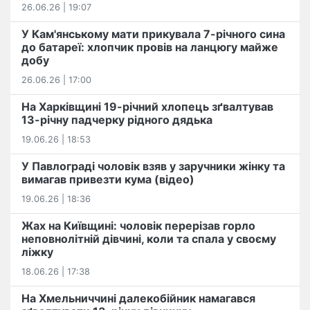
26.06.26 | 19:07
У Кам'янському мати прикувала 7-річного сина
до батареї: хлопчик провів на ланцюгу майже
добу
26.06.26 | 17:00
На Харківщині 19-річний хлопець​ ️зґвалтував
13-річну падчерку рідного дядька
19.06.26 | 18:53
У Павлограді чоловік взяв у заручники жінку та
вимагав привезти кума (відео)
19.06.26 | 18:36
Жах на Київщині: чоловік перерізав горло
неповнолітній дівчині, коли та спала у своєму
ліжку
18.06.26 | 17:38
На Хмельниччині далекобійник намагався