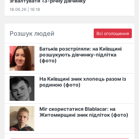
зґвалтувати 13-річну дівчинку
18.06.26 | 16:18
Розшук людей
Всі оголошення
Батьків розстріляли: на Київщині
розшукують дівчинку-підлітка
(фото)
На Київщині зник хлопець разом із
родиною (фото)
Міг скористатися Blablacar: на
Житомирщині зник підліток (фото)