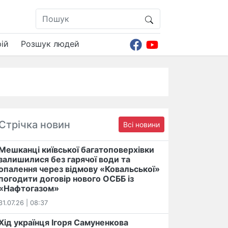
ій
Розшук людей
Стрічка новин
Всі новини
Мешканці київської багатоповерхівки
залишилися без гарячої води та
опалення через відмову «Ковальської»
погодити договір нового ОСББ із
«Нафтогазом»
31.07.26 | 08:37
Хід українця Ігоря Самуненкова