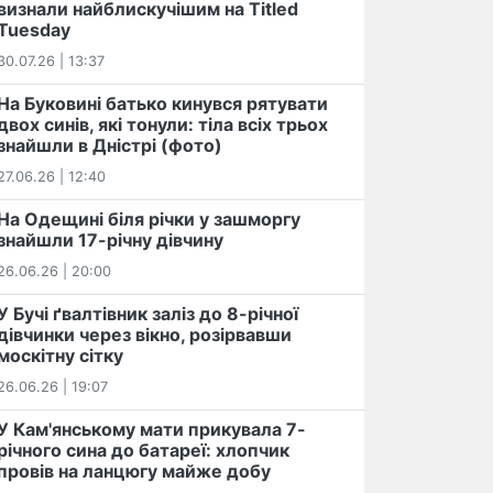
визнали найблискучішим на Titled
Tuesday
30.07.26 | 13:37
На Буковині батько кинувся рятувати
двох синів, які тонули: тіла всіх трьох
знайшли в Дністрі (фото)
27.06.26 | 12:40
На Одещині біля річки у зашморгу
знайшли 17-річну дівчину
26.06.26 | 20:00
У Бучі ґвалтівник заліз до 8-річної
дівчинки через вікно, розірвавши
москітну сітку
26.06.26 | 19:07
У Кам'янському мати прикувала 7-
річного сина до батареї: хлопчик
провів на ланцюгу майже добу