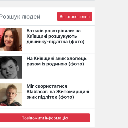
Розшук людей
Всі оголошення
Батьків розстріляли: на
Київщині розшукують
дівчинку-підлітка (фото)
На Київщині зник хлопець
разом із родиною (фото)
Міг скористатися
Blablacar: на Житомирщині
зник підліток (фото)
Повідомити інформацію