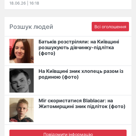
18.06.26 | 16:18
Розшук людей
Всі оголошення
Батьків розстріляли: на Київщині
розшукують дівчинку-підлітка
(фото)
На Київщині зник хлопець разом із
родиною (фото)
Міг скористатися Blablacar: на
Житомирщині зник підліток (фото)
Повідомити інформацію