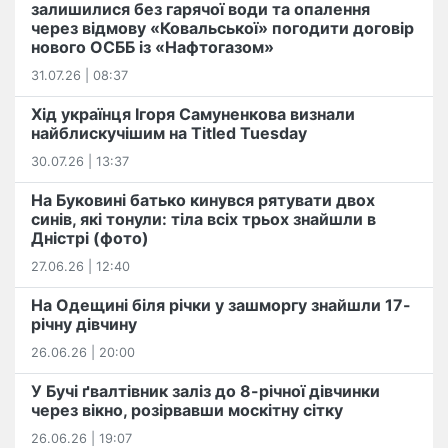
залишилися без гарячої води та опалення
через відмову «Ковальської» погодити договір
нового ОСББ із «Нафтогазом»
31.07.26 | 08:37
Хід українця Ігоря Самуненкова визнали
найблискучішим на Titled Tuesday
30.07.26 | 13:37
На Буковині батько кинувся рятувати двох
синів, які тонули: тіла всіх трьох знайшли в
Дністрі (фото)
27.06.26 | 12:40
На Одещині біля річки у зашморгу знайшли 17-
річну дівчину
26.06.26 | 20:00
У Бучі ґвалтівник заліз до 8-річної дівчинки
через вікно, розірвавши москітну сітку
26.06.26 | 19:07