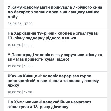
У Кам'янському мати прикувала 7-річного сина
до батареї: хлопчик провів на ланцюгу майже
добу
26.06.26 | 17:00
На Харківщині 19-річний хлопець​ ️зґвалтував
13-річну падчерку рідного дядька
19.06.26 | 18:53
У Павлограді чоловік взяв у заручники жінку та
вимагав привезти кума (відео)
19.06.26 | 18:36
Жах на Київщині: чоловік перерізав горло
неповнолітній дівчині, коли та спала у своєму
ліжку
18.06.26 | 17:38
На Хмельниччині далекобійник намагався
зґвалтувати 13-річну дівчинку