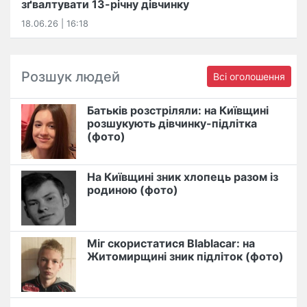
зґвалтувати 13-річну дівчинку
18.06.26 | 16:18
Розшук людей
Всі оголошення
Батьків розстріляли: на Київщині
розшукують дівчинку-підлітка
(фото)
На Київщині зник хлопець разом із
родиною (фото)
Міг скористатися Blablacar: на
Житомирщині зник підліток (фото)