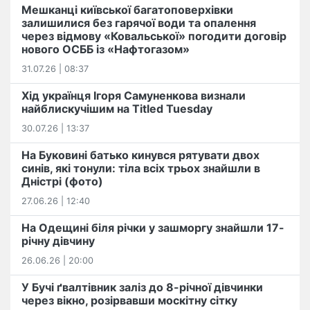
Мешканці київської багатоповерхівки
залишилися без гарячої води та опалення
через відмову «Ковальської» погодити договір
нового ОСББ із «Нафтогазом»
31.07.26 | 08:37
Хід українця Ігоря Самуненкова визнали
найблискучішим на Titled Tuesday
30.07.26 | 13:37
На Буковині батько кинувся рятувати двох
синів, які тонули: тіла всіх трьох знайшли в
Дністрі (фото)
27.06.26 | 12:40
На Одещині біля річки у зашморгу знайшли 17-
річну дівчину
26.06.26 | 20:00
У Бучі ґвалтівник заліз до 8-річної дівчинки
через вікно, розірвавши москітну сітку