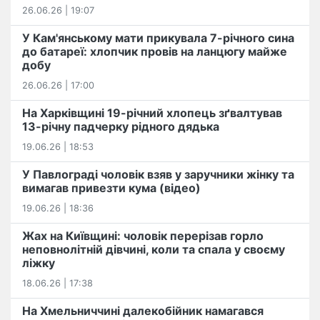
26.06.26 | 19:07
У Кам'янському мати прикувала 7-річного сина
до батареї: хлопчик провів на ланцюгу майже
добу
26.06.26 | 17:00
На Харківщині 19-річний хлопець​ ️зґвалтував
13-річну падчерку рідного дядька
19.06.26 | 18:53
У Павлограді чоловік взяв у заручники жінку та
вимагав привезти кума (відео)
19.06.26 | 18:36
Жах на Київщині: чоловік перерізав горло
неповнолітній дівчині, коли та спала у своєму
ліжку
18.06.26 | 17:38
На Хмельниччині далекобійник намагався