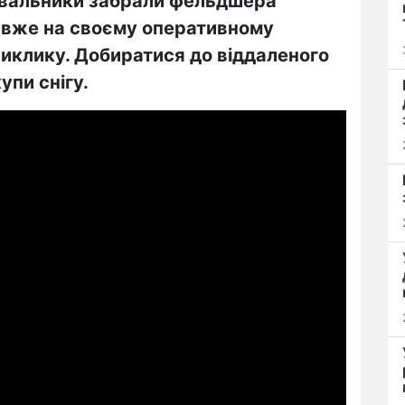
тувальники забрали фельдшера
і вже на своєму оперативному
виклику. Добиратися до віддаленого
упи снігу.