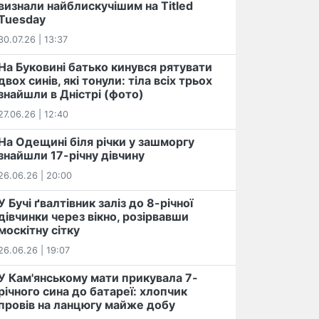
визнали найблискучішим на Titled
Tuesday
30.07.26 | 13:37
На Буковині батько кинувся рятувати
двох синів, які тонули: тіла всіх трьох
знайшли в Дністрі (фото)
27.06.26 | 12:40
На Одещині біля річки у зашморгу
знайшли 17-річну дівчину
26.06.26 | 20:00
У Бучі ґвалтівник заліз до 8-річної
дівчинки через вікно, розірвавши
москітну сітку
26.06.26 | 19:07
У Кам'янському мати прикувала 7-
річного сина до батареї: хлопчик
провів на ланцюгу майже добу