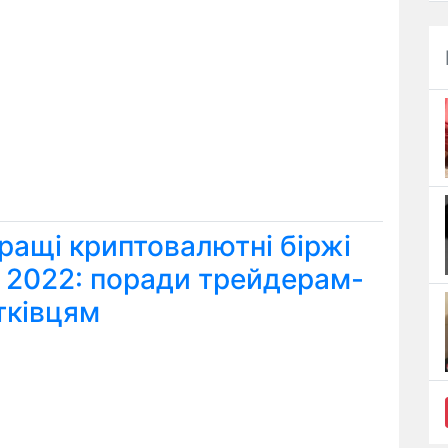
ращі криптовалютні біржі
я 2022: поради трейдерам-
тківцям