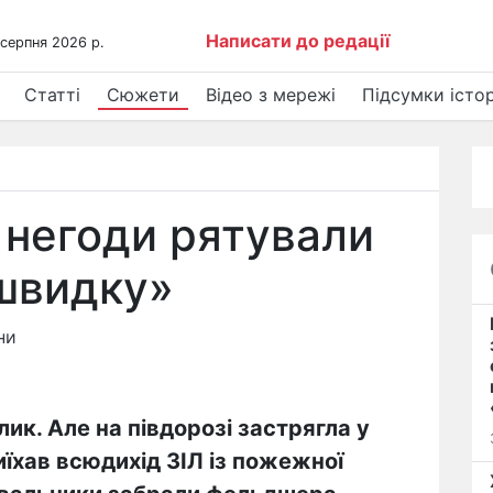
Написати до редації
 серпня 2026 р.
Статті
Сюжети
Відео з мережі
Підсумки істор
 негоди рятували
«швидку»
ни
ик. Але на півдорозі застрягла у
иїхав всюдихід ЗІЛ із пожежної