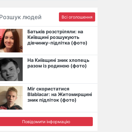
Розшук людей
Всі оголошення
Батьків розстріляли: на
Київщині розшукують
дівчинку-підлітка (фото)
На Київщині зник хлопець
разом із родиною (фото)
Міг скористатися
Blablacar: на Житомирщині
зник підліток (фото)
Повідомити інформацію