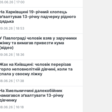
26.06.26 | 17:00
На Харківщині 19-річний хлопець​
️зґвалтував 13-річну падчерку рідного
дядька
19.06.26 | 18:53
У Павлограді чоловік взяв у заручники
жінку та вимагав привезти кума
(відео)
19.06.26 | 18:36
Жах на Київщині: чоловік перерізав
горло неповнолітній дівчині, коли та
спала у своєму ліжку
18.06.26 | 17:38
На Хмельниччині далекобійник
намагався зґвалтувати 13-річну
дівчинку
18.06.26 | 16:18