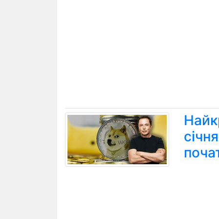
Найк
січн
поча