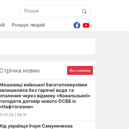
ій
Розшук людей
Стрічка новин
Всі новини
Мешканці київської багатоповерхівки
залишилися без гарячої води та
опалення через відмову «Ковальської»
погодити договір нового ОСББ із
«Нафтогазом»
31.07.26 | 08:37
Хід українця Ігоря Самуненкова