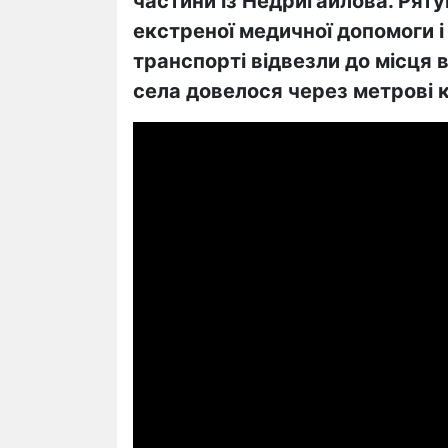
частини із Недригайлова. Ря
екстреної медичної допомоги 
транспорті відвезли до місця 
села довелося через метрові к