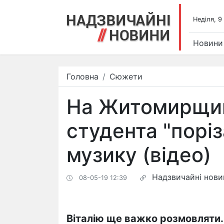
Недiля, 9
Новини
Головна
Сюжети
На Житомирщин
студента "поріз
музику (відео)
Надзвичайні нови
08-05-19 12:39
Віталію ще важко розмовляти.