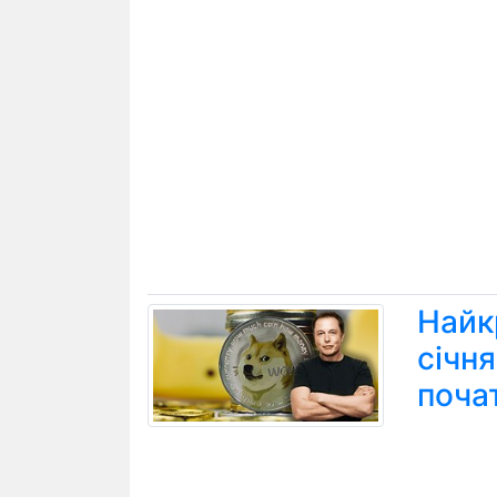
Найк
січн
поча