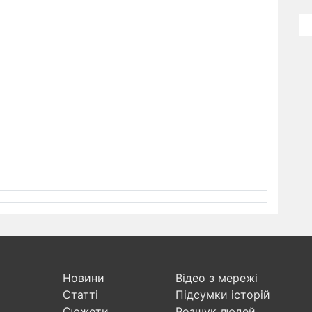
Новини
Відео з мережі
Статті
Підсумки історій
Сюжети
Розшук людей