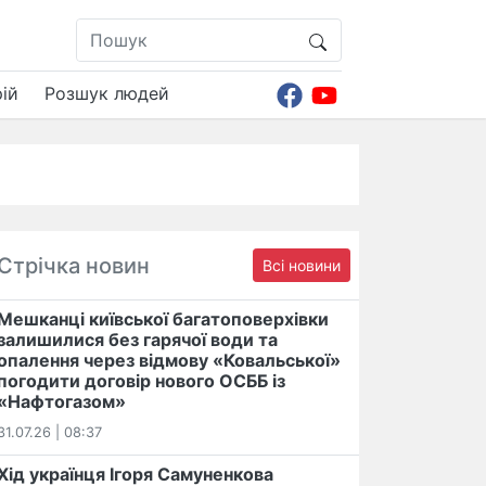
ій
Розшук людей
Стрічка новин
Всі новини
Мешканці київської багатоповерхівки
залишилися без гарячої води та
опалення через відмову «Ковальської»
погодити договір нового ОСББ із
«Нафтогазом»
31.07.26 | 08:37
Хід українця Ігоря Самуненкова