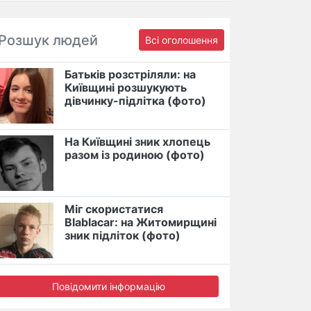
Розшук людей
Всі оголошення
Батьків розстріляли: на
Київщині розшукують
дівчинку-підлітка (фото)
На Київщині зник хлопець
разом із родиною (фото)
Міг скористатися
Blablacar: на Житомирщині
зник підліток (фото)
Повідомити інформацію