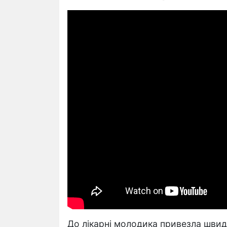
До лікарні молодика привезла швид