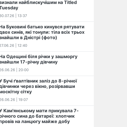
визнали найблискучішим на Titled
Tuesday
30.07.26 | 13:37
На Буковині батько кинувся рятувати
двох синів, які тонули: тіла всіх трьох
знайшли в Дністрі (фото)
27.06.26 | 12:40
На Одещині біля річки у зашморгу
знайшли 17-річну дівчину
26.06.26 | 20:00
У Бучі ґвалтівник заліз до 8-річної
дівчинки через вікно, розірвавши
москітну сітку
26.06.26 | 19:07
У Кам'янському мати прикувала 7-
річного сина до батареї: хлопчик
провів на ланцюгу майже добу