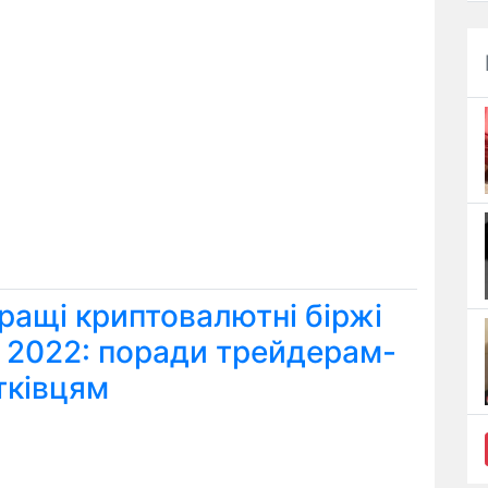
ращі криптовалютні біржі
я 2022: поради трейдерам-
тківцям