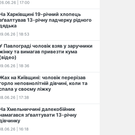
26.06.26 | 17:00
На Харківщині 19-річний хлопець​
️зґвалтував 13-річну падчерку рідного
дядька
19.06.26 | 18:53
У Павлограді чоловік взяв у заручники
жінку та вимагав привезти кума
(відео)
19.06.26 | 18:36
Жах на Київщині: чоловік перерізав
горло неповнолітній дівчині, коли та
спала у своєму ліжку
18.06.26 | 17:38
На Хмельниччині далекобійник
намагався зґвалтувати 13-річну
дівчинку
18.06.26 | 16:18