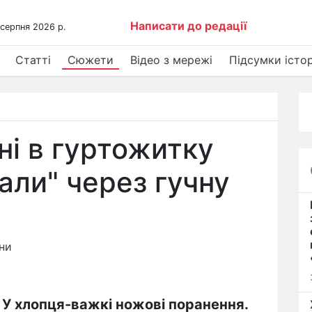
Написати до редації
 серпня 2026 р.
Статті
Сюжети
Відео з мережі
Підсумки істор
і в гуртожитку
али" через гучну
ни
 У хлопця-важкі ножові поранення.