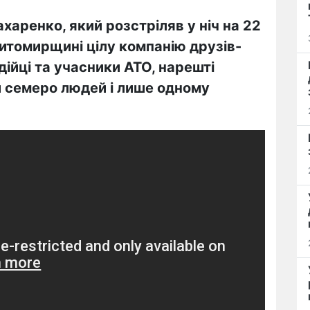
харенко, який розстріляв у ніч на 22
Житомирщині цілу компанію друзів-
дійці та учасники АТО, нарешті
ли семеро людей і лише одному