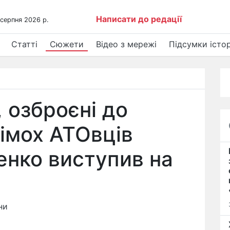
Написати до редації
 серпня 2026 р.
Статті
Сюжети
Відео з мережі
Підсумки істор
, озброєні до
сімох АТОвців
енко виступив на
ни