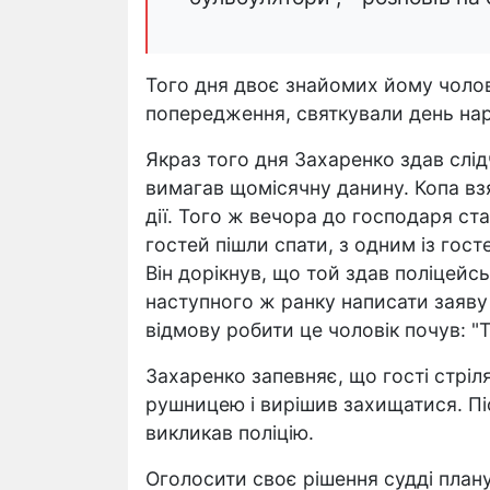
Того дня двоє знайомих йому чолов
попередження, святкували день на
Якраз того дня Захаренко здав слід
вимагав щомісячну данину. Копа взя
дії. Того ж вечора до господаря став
гостей пішли спати, з одним із гос
Він дорікнув, що той здав поліцейс
наступного ж ранку написати заяву д
відмову робити це чоловік почув: "Т
Захаренко запевняє, що гості стрілял
рушницею і вирішив захищатися. Пі
викликав поліцію.
Оголосити своє рішення судді план