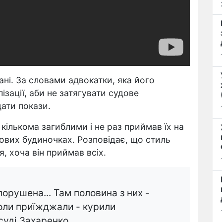
ані. За словами адвокатки, яка його
ізації, аби не затягувати судове
дати покази.
кількома загиблими і не раз приймав їх на
ьових будиночках. Розповідає, що стиль
, хоча він приймав всіх.
порушена... Там половина з них -
оли приїжджали - курили
 суді Захаренко.