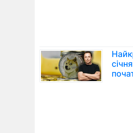
Найк
січн
поча