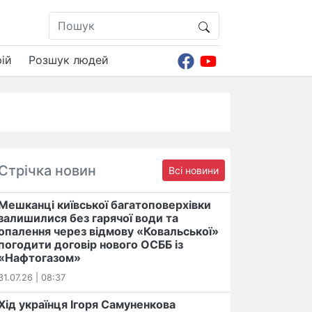
ій
Розшук людей
Стрічка новин
Всі новини
Мешканці київської багатоповерхівки
залишилися без гарячої води та
опалення через відмову «Ковальської»
погодити договір нового ОСББ із
«Нафтогазом»
31.07.26 | 08:37
Хід українця Ігоря Самуненкова