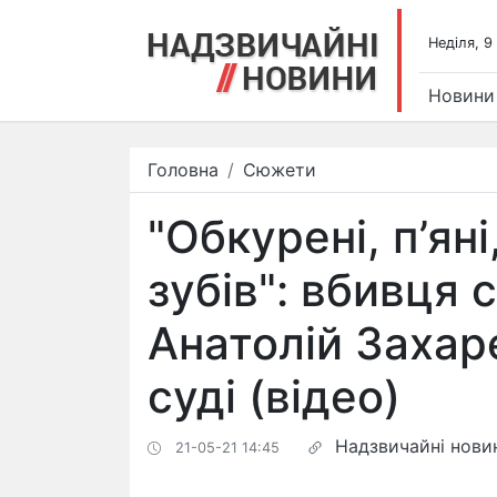
Недiля, 9
Новини
Головна
Сюжети
"Обкурені, п’яні
зубів": вбивця 
Анатолій Захар
суді (відео)
Надзвичайні нови
21-05-21 14:45