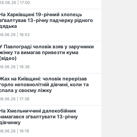
26.06.26 | 17:00
На Харківщині 19-річний хлопець​
️зґвалтував 13-річну падчерку рідного
дядька
19.06.26 | 18:53
У Павлограді чоловік взяв у заручники
жінку та вимагав привезти кума
(відео)
19.06.26 | 18:36
Жах на Київщині: чоловік перерізав
горло неповнолітній дівчині, коли та
спала у своєму ліжку
18.06.26 | 17:38
На Хмельниччині далекобійник
намагався зґвалтувати 13-річну
дівчинку
18.06.26 | 16:18