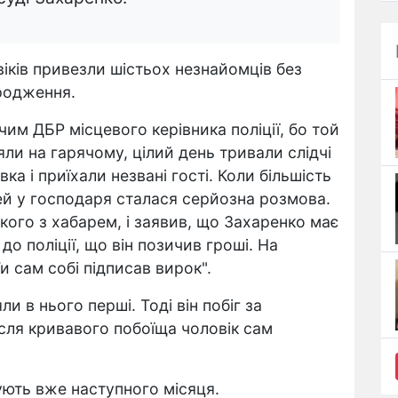
іків привезли шістьох незнайомців без
родження.
чим ДБР місцевого керівника поліції, бо той
ли на гарячому, цілий день тривали слідчі
ка і приїхали незвані гості. Коли більшість
тей у господаря сталася серйозна розмова.
ького з хабарем, і заявив, що Захаренко має
о поліції, що він позичив гроші. На
и сам собі підписав вирок".
и в нього перші. Тоді він побіг за
сля кривавого побоїща чоловік сам
ують вже наступного місяця.