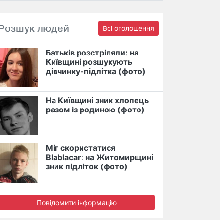
Розшук людей
Всі оголошення
Батьків розстріляли: на
Київщині розшукують
дівчинку-підлітка (фото)
На Київщині зник хлопець
разом із родиною (фото)
Міг скористатися
Blablacar: на Житомирщині
зник підліток (фото)
Повідомити інформацію