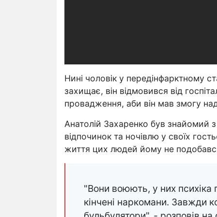
Нині чоловік у передінфарктному ст
захищає, він відмовився від госпітал
провадження, аби він мав змогу на
Анатолій Захаренко був знайомий з 
відпочинок та ночівлю у своїх гост
життя цих людей йому не подобався
"Вони воюють, у них психіка 
кінчені наркомани. Завжди к
бульбулятори", - розповів на