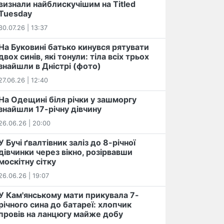
визнали найблискучішим на Titled
Tuesday
30.07.26 | 13:37
На Буковині батько кинувся рятувати
двох синів, які тонули: тіла всіх трьох
знайшли в Дністрі (фото)
27.06.26 | 12:40
На Одещині біля річки у зашморгу
знайшли 17-річну дівчину
26.06.26 | 20:00
У Бучі ґвалтівник заліз до 8-річної
дівчинки через вікно, розірвавши
москітну сітку
26.06.26 | 19:07
У Кам'янському мати прикувала 7-
річного сина до батареї: хлопчик
провів на ланцюгу майже добу