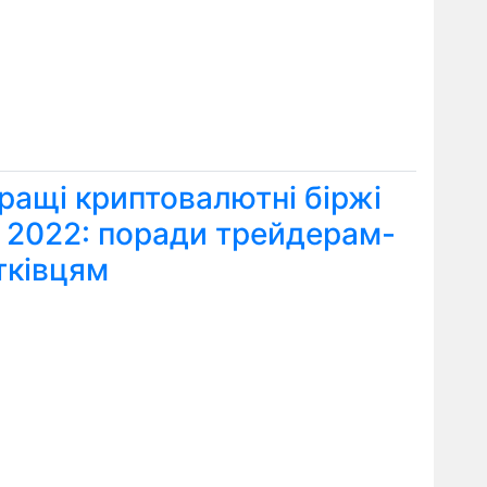
ращі криптовалютні біржі
я 2022: поради трейдерам-
тківцям