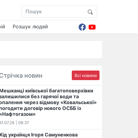
ій
Розшук людей
Стрічка новин
Всі новини
Мешканці київської багатоповерхівки
залишилися без гарячої води та
опалення через відмову «Ковальської»
погодити договір нового ОСББ із
«Нафтогазом»
31.07.26 | 08:37
Хід українця Ігоря Самуненкова