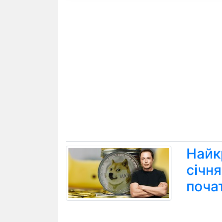
Найк
січн
поча