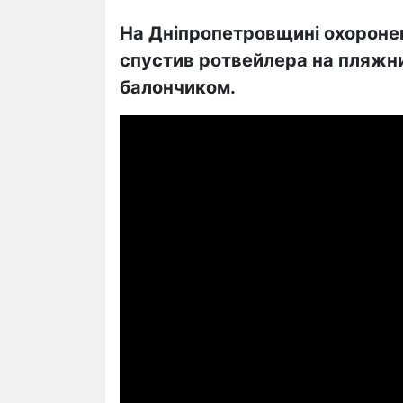
На Дніпропетровщині охоронец
спустив ротвейлера на пляжник
балончиком.