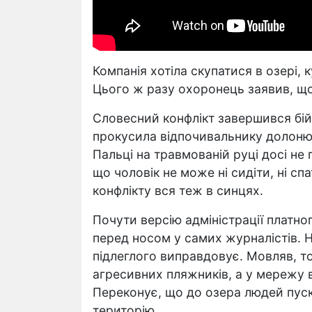
Компанія хотіла скупатися в озері,
Цього ж разу охоронець заявив, що
Словесний конфлікт завершився бій
прокусила відпочивальнику долоню,
Пальці на травмованій руці досі не 
що чоловік не може ні сидіти, ні с
конфлікту вся теж в синцях.
Почути версію адміністрації платно
перед носом у самих журналістів. 
підлеглого виправдовує. Мовляв, то
агресивних пляжників, а у мережу в
Переконує, що до озера людей пуск
територію.