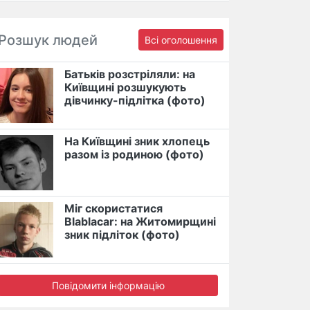
Розшук людей
Всі оголошення
Батьків розстріляли: на
Київщині розшукують
дівчинку-підлітка (фото)
На Київщині зник хлопець
разом із родиною (фото)
Міг скористатися
Blablacar: на Житомирщині
зник підліток (фото)
Повідомити інформацію