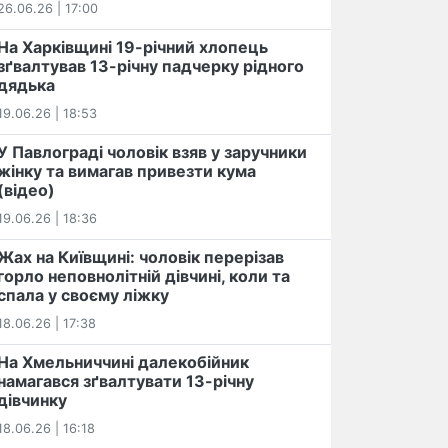
26.06.26 | 17:00
На Харківщині 19-річний хлопець​
️зґвалтував 13-річну падчерку рідного
дядька
19.06.26 | 18:53
У Павлограді чоловік взяв у заручники
жінку та вимагав привезти кума
(відео)
19.06.26 | 18:36
Жах на Київщині: чоловік перерізав
горло неповнолітній дівчині, коли та
спала у своєму ліжку
18.06.26 | 17:38
На Хмельниччині далекобійник
намагався зґвалтувати 13-річну
дівчинку
18.06.26 | 16:18