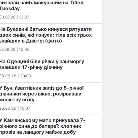
визнали найблискучішим на Titled
Tuesday
30.07.26 | 13:37
На Буковині батько кинувся рятувати
двох синів, які тонули: тіла всіх трьох
знайшли в Дністрі (фото)
27.06.26 | 12:40
На Одещині біля річки у зашморгу
знайшли 17-річну дівчину
26.06.26 | 20:00
У Бучі ґвалтівник заліз до 8-річної
дівчинки через вікно, розірвавши
москітну сітку
26.06.26 | 19:07
У Кам'янському мати прикувала 7-
річного сина до батареї: хлопчик
провів на ланцюгу майже добу