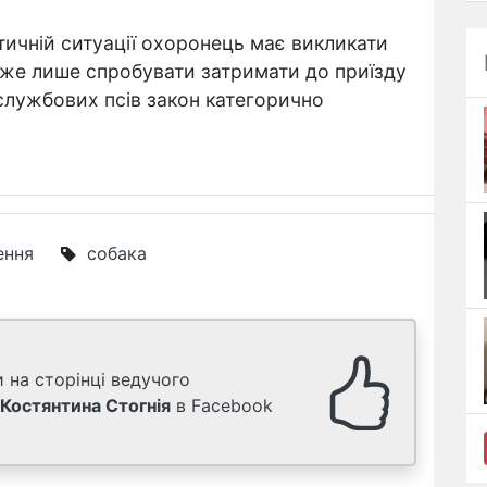
тичній ситуації охоронець має викликати
оже лише спробувати затримати до приїзду
службових псів закон категорично
ення
собака
 на сторінці ведучого
Костянтина Стогнія
в Facebook