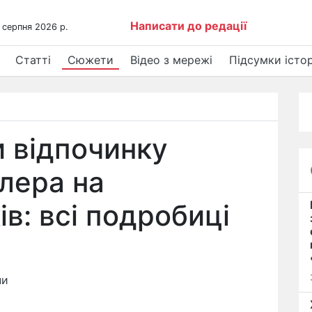
Написати до редації
 серпня 2026 р.
Статті
Сюжети
Відео з мережі
Підсумки істор
 відпочинку
лера на
в: всі подробиці
ни