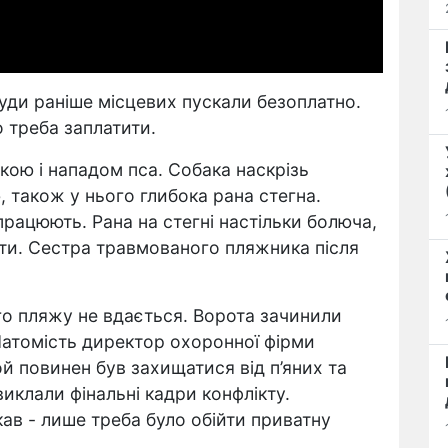
 куди раніше місцевих пускали безоплатно.
 треба заплатити.
кою і нападом пса. Собака наскрізь
 також у нього глибока рана стегна.
працюють. Рана на стегні настільки болюча,
пати. Сестра травмованого пляжника після
го пляжу не вдається. Ворота зачинили
Натомість директор охоронної фірми
й повинен був захищатися від п’яних та
иклали фінальні кадри конфлікту.
ав - лише треба було обійти приватну