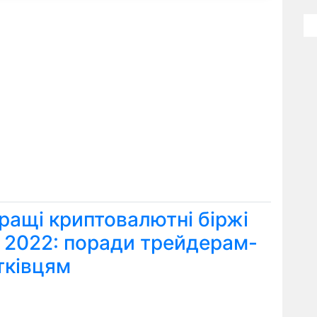
ращі криптовалютні біржі
я 2022: поради трейдерам-
тківцям