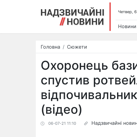
Четвер, 6
Новини
Головна
Сюжети
Охоронець бази
спустив ротвей
відпочивальникі
(відео)
Надзвичайні нови
06-07-21 11:10