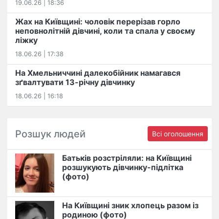
19.06.26 | 18:36
Жах на Київщині: чоловік перерізав горло
неповнолітній дівчині, коли та спала у своєму
ліжку
18.06.26 | 17:38
На Хмельниччині далекобійник намагався
зґвалтувати 13-річну дівчинку
18.06.26 | 16:18
Розшук людей
Всі оголошення
Батьків розстріляли: на Київщині
розшукують дівчинку-підлітка
(фото)
На Київщині зник хлопець разом із
родиною (фото)