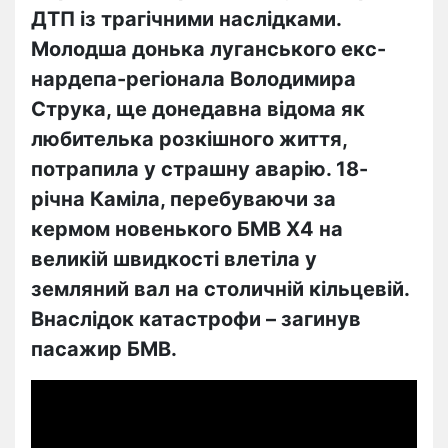
ДТП із трагічними наслідками.
Молодша донька луганського екс-
нардепа-регіонала Володимира
Струка, ще донедавна відома як
любителька розкішного життя,
потрапила у страшну аварію. 18-
річна Каміла, перебуваючи за
кермом новенького БМВ Х4 на
великій швидкості влетіла у
земляний вал на столичній кільцевій.
Внаслідок катастрофи – загинув
пасажир БМВ.