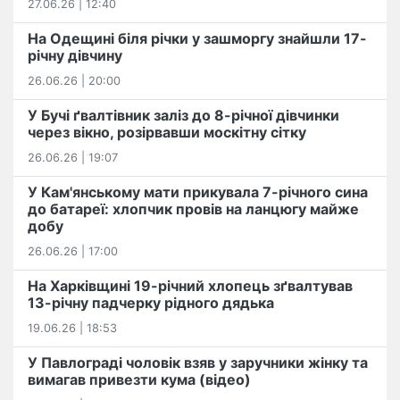
27.06.26 | 12:40
На Одещині біля річки у зашморгу знайшли 17-
річну дівчину
26.06.26 | 20:00
У Бучі ґвалтівник заліз до 8-річної дівчинки
через вікно, розірвавши москітну сітку
26.06.26 | 19:07
У Кам'янському мати прикувала 7-річного сина
до батареї: хлопчик провів на ланцюгу майже
добу
26.06.26 | 17:00
На Харківщині 19-річний хлопець​ ️зґвалтував
13-річну падчерку рідного дядька
19.06.26 | 18:53
У Павлограді чоловік взяв у заручники жінку та
вимагав привезти кума (відео)