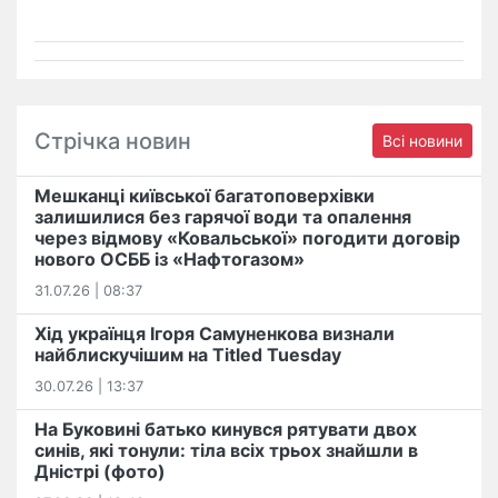
Стрічка новин
Всі новини
Мешканці київської багатоповерхівки
залишилися без гарячої води та опалення
через відмову «Ковальської» погодити договір
нового ОСББ із «Нафтогазом»
31.07.26 | 08:37
Хід українця Ігоря Самуненкова визнали
найблискучішим на Titled Tuesday
30.07.26 | 13:37
На Буковині батько кинувся рятувати двох
синів, які тонули: тіла всіх трьох знайшли в
Дністрі (фото)