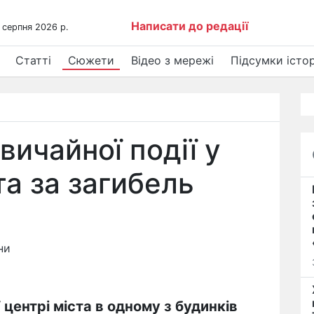
Написати до редації
 серпня 2026 р.
Статті
Сюжети
Відео з мережі
Підсумки істор
ичайної події у
та за загибель
ни
 центрі міста в одному з будинків