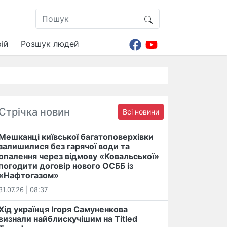
ій
Розшук людей
Стрічка новин
Всі новини
Мешканці київської багатоповерхівки
залишилися без гарячої води та
опалення через відмову «Ковальської»
погодити договір нового ОСББ із
«Нафтогазом»
31.07.26 | 08:37
Хід українця Ігоря Самуненкова
визнали найблискучішим на Titled