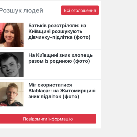
Розшук людей
Всі оголошення
Батьків розстріляли: на
Київщині розшукують
дівчинку-підлітка (фото)
На Київщині зник хлопець
разом із родиною (фото)
Міг скористатися
Blablacar: на Житомирщині
зник підліток (фото)
Повідомити інформацію