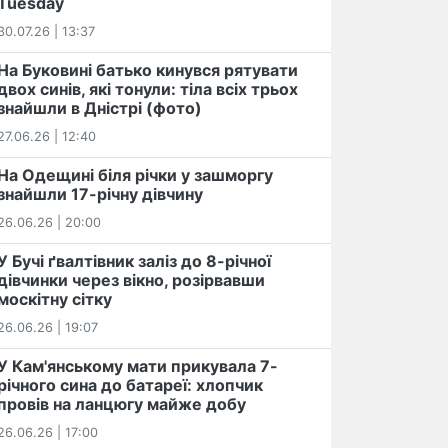
Tuesday
30.07.26 | 13:37
На Буковині батько кинувся рятувати
двох синів, які тонули: тіла всіх трьох
знайшли в Дністрі (фото)
27.06.26 | 12:40
На Одещині біля річки у зашморгу
знайшли 17-річну дівчину
26.06.26 | 20:00
У Бучі ґвалтівник заліз до 8-річної
дівчинки через вікно, розірвавши
москітну сітку
26.06.26 | 19:07
У Кам'янському мати прикувала 7-
річного сина до батареї: хлопчик
провів на ланцюгу майже добу
26.06.26 | 17:00