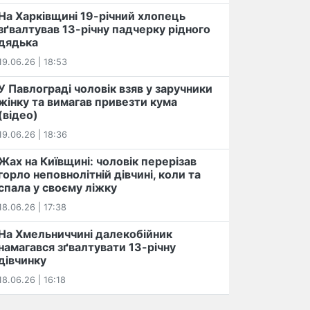
На Харківщині 19-річний хлопець​
️зґвалтував 13-річну падчерку рідного
дядька
19.06.26 | 18:53
У Павлограді чоловік взяв у заручники
жінку та вимагав привезти кума
(відео)
19.06.26 | 18:36
Жах на Київщині: чоловік перерізав
горло неповнолітній дівчині, коли та
спала у своєму ліжку
18.06.26 | 17:38
На Хмельниччині далекобійник
намагався зґвалтувати 13-річну
дівчинку
18.06.26 | 16:18