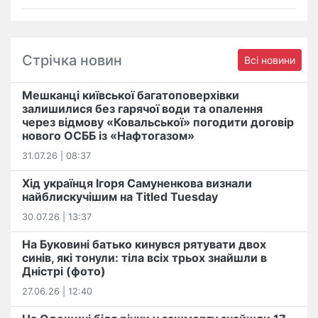
Стрічка новин
Всі новини
Мешканці київської багатоповерхівки
залишилися без гарячої води та опалення
через відмову «Ковальської» погодити договір
нового ОСББ із «Нафтогазом»
31.07.26 | 08:37
Хід українця Ігоря Самуненкова визнали
найблискучішим на Titled Tuesday
30.07.26 | 13:37
На Буковині батько кинувся рятувати двох
синів, які тонули: тіла всіх трьох знайшли в
Дністрі (фото)
27.06.26 | 12:40