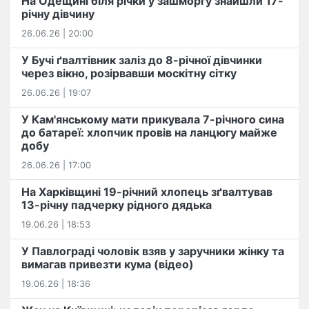
На Одещині біля річки у зашморгу знайшли 17-
річну дівчину
26.06.26 | 20:00
У Бучі ґвалтівник заліз до 8-річної дівчинки
через вікно, розірвавши москітну сітку
26.06.26 | 19:07
У Кам'янському мати прикувала 7-річного сина
до батареї: хлопчик провів на ланцюгу майже
добу
26.06.26 | 17:00
На Харківщині 19-річний хлопець​ ️зґвалтував
13-річну падчерку рідного дядька
19.06.26 | 18:53
У Павлограді чоловік взяв у заручники жінку та
вимагав привезти кума (відео)
19.06.26 | 18:36