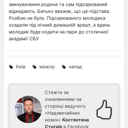
звинувачення родина та сам підозрюваний
відкидають. Батько вважає, що це-підстава.
Розбою не було. Підозрюваного молодика
осадили під нічний домашній арешт, а вдень
молодик буде ходити на пари до столичної
академії СБУ
Київ
мажор
напад
Стежте за
оновленнями на
сторінці ведучого
«Надзвичайних
новин»
Костянтина
Стогнія
в Facebook