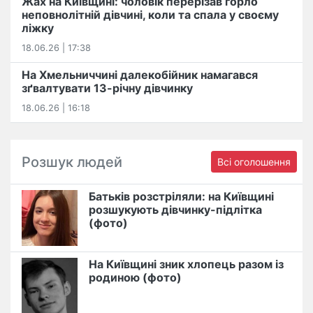
Жах на Київщині: чоловік перерізав горло
неповнолітній дівчині, коли та спала у своєму
ліжку
18.06.26 | 17:38
На Хмельниччині далекобійник намагався
зґвалтувати 13-річну дівчинку
18.06.26 | 16:18
Розшук людей
Всі оголошення
Батьків розстріляли: на Київщині
розшукують дівчинку-підлітка
(фото)
На Київщині зник хлопець разом із
родиною (фото)