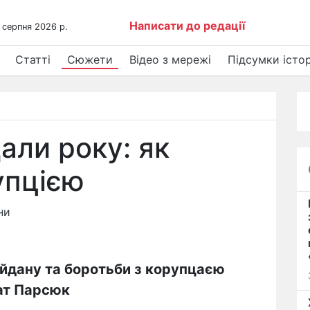
Написати до редації
 серпня 2026 р.
Статті
Сюжети
Відео з мережі
Підсумки істор
али року: як
упцією
ни
йдану та боротьби з корупцаєю
ат Парсюк