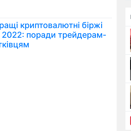
ращі криптовалютні біржі
я 2022: поради трейдерам-
тківцям