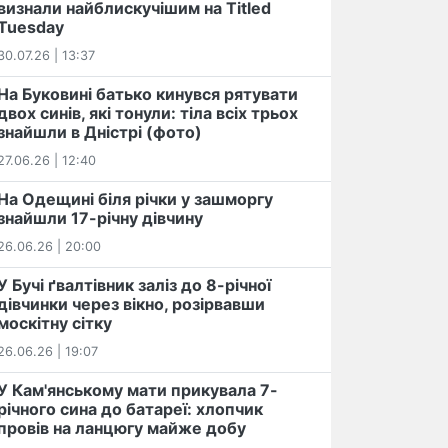
визнали найблискучішим на Titled
Tuesday
30.07.26 | 13:37
На Буковині батько кинувся рятувати
двох синів, які тонули: тіла всіх трьох
знайшли в Дністрі (фото)
27.06.26 | 12:40
На Одещині біля річки у зашморгу
знайшли 17-річну дівчину
26.06.26 | 20:00
У Бучі ґвалтівник заліз до 8-річної
дівчинки через вікно, розірвавши
москітну сітку
26.06.26 | 19:07
У Кам'янському мати прикувала 7-
річного сина до батареї: хлопчик
провів на ланцюгу майже добу