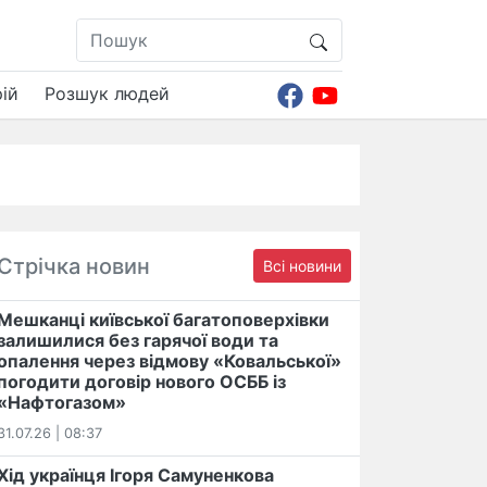
ій
Розшук людей
Стрічка новин
Всі новини
Мешканці київської багатоповерхівки
залишилися без гарячої води та
опалення через відмову «Ковальської»
погодити договір нового ОСББ із
«Нафтогазом»
31.07.26 | 08:37
Хід українця Ігоря Самуненкова