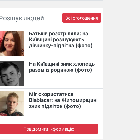
Розшук людей
Всі оголошення
Батьків розстріляли: на
Київщині розшукують
дівчинку-підлітка (фото)
На Київщині зник хлопець
разом із родиною (фото)
Міг скористатися
Blablacar: на Житомирщині
зник підліток (фото)
Повідомити інформацію