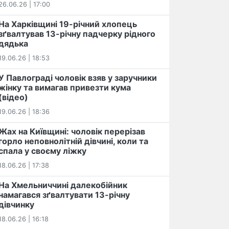
26.06.26 | 17:00
На Харківщині 19-річний хлопець​
️зґвалтував 13-річну падчерку рідного
дядька
19.06.26 | 18:53
У Павлограді чоловік взяв у заручники
жінку та вимагав привезти кума
(відео)
19.06.26 | 18:36
Жах на Київщині: чоловік перерізав
горло неповнолітній дівчині, коли та
спала у своєму ліжку
18.06.26 | 17:38
На Хмельниччині далекобійник
намагався зґвалтувати 13-річну
дівчинку
18.06.26 | 16:18