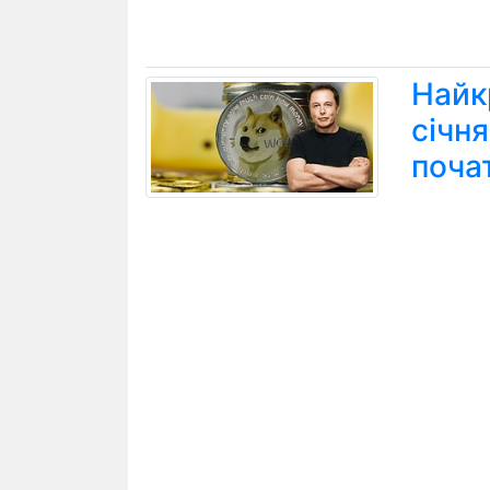
Найк
січн
поча