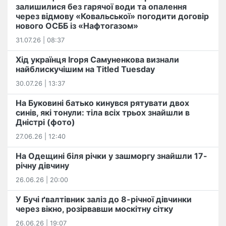
залишилися без гарячої води та опалення
через відмову «Ковальської» погодити договір
нового ОСББ із «Нафтогазом»
31.07.26 | 08:37
Хід українця Ігоря Самуненкова визнали
найблискучішим на Titled Tuesday
30.07.26 | 13:37
На Буковині батько кинувся рятувати двох
синів, які тонули: тіла всіх трьох знайшли в
Дністрі (фото)
27.06.26 | 12:40
На Одещині біля річки у зашморгу знайшли 17-
річну дівчину
26.06.26 | 20:00
У Бучі ґвалтівник заліз до 8-річної дівчинки
через вікно, розірвавши москітну сітку
26.06.26 | 19:07