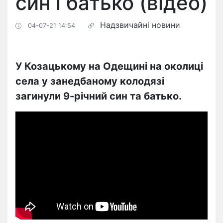
син і батько (відео)
Надзвичайні новини
04-07-21 14:54
У Козацькому на Одещині на околиці
села у занедбаному колодязі
загинули 9-річний син та батько.