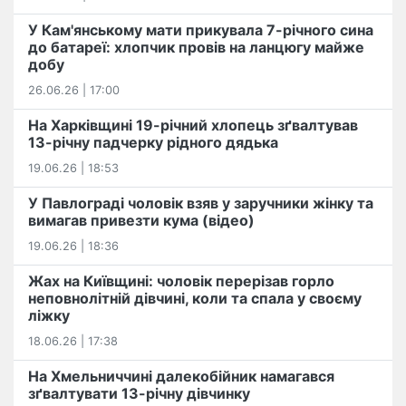
У Кам'янському мати прикувала 7-річного сина
до батареї: хлопчик провів на ланцюгу майже
добу
26.06.26 | 17:00
На Харківщині 19-річний хлопець​ ️зґвалтував
13-річну падчерку рідного дядька
19.06.26 | 18:53
У Павлограді чоловік взяв у заручники жінку та
вимагав привезти кума (відео)
19.06.26 | 18:36
Жах на Київщині: чоловік перерізав горло
неповнолітній дівчині, коли та спала у своєму
ліжку
18.06.26 | 17:38
На Хмельниччині далекобійник намагався
зґвалтувати 13-річну дівчинку