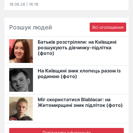
18.06.26 | 16:18
Розшук людей
Всі оголошення
Батьків розстріляли: на Київщині
розшукують дівчинку-підлітка
(фото)
На Київщині зник хлопець разом із
родиною (фото)
Міг скористатися Blablacar: на
Житомирщині зник підліток (фото)
Повідомити інформацію