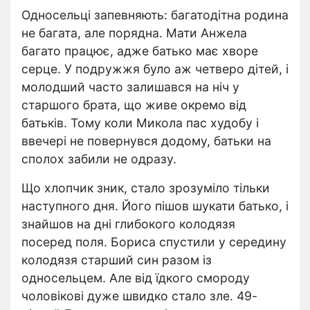
Односельці запевняють: багатодітна родина
не багата, але порядна. Мати Анжела
багато працює, адже батько має хворе
серце. У подружжя було аж четверо дітей, і
молодший часто залишався на ніч у
старшого брата, що живе окремо від
батьків. Тому коли Микола пас худобу і
ввечері не повернувся додому, батьки на
сполох забили не одразу.
Що хлопчик зник, стало зрозуміло тільки
наступного дня. Його пішов шукати батько, і
знайшов на дні глибокого колодязя
посеред поля. Бориса спустили у середину
колодязя старший син разом із
односельцем. Але від їдкого смороду
чоловікові дуже швидко стало зле. 49-