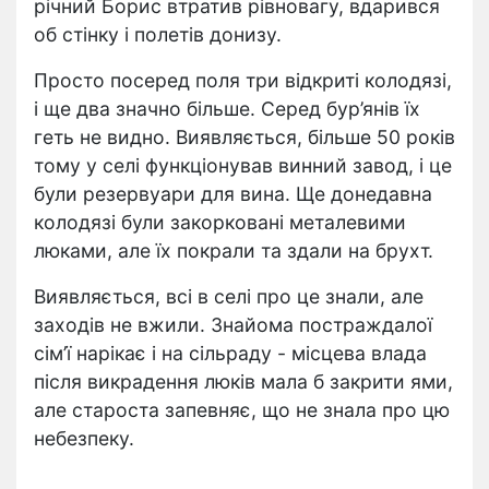
річний Борис втратив рівновагу, вдарився
об стінку і полетів донизу.
Просто посеред поля три відкриті колодязі,
і ще два значно більше. Серед бур’янів їх
геть не видно. Виявляється, більше 50 років
тому у селі функціонував винний завод, і це
були резервуари для вина. Ще донедавна
колодязі були закорковані металевими
люками, але їх покрали та здали на брухт.
Виявляється, всі в селі про це знали, але
заходів не вжили. Знайома постраждалої
сім’ї нарікає і на сільраду - місцева влада
після викрадення люків мала б закрити ями,
але староста запевняє, що не знала про цю
небезпеку.