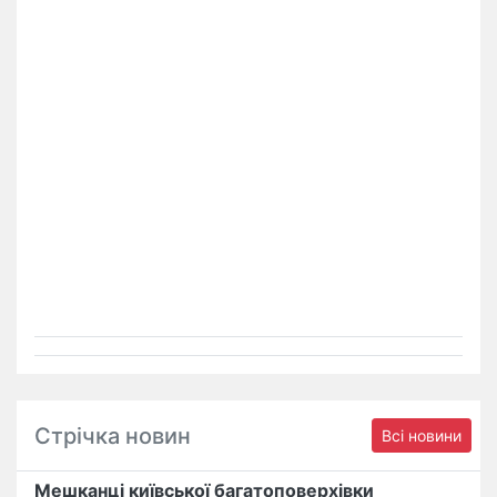
Стрічка новин
Всі новини
Мешканці київської багатоповерхівки