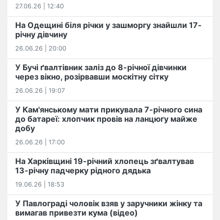
27.06.26 | 12:40
На Одещині біля річки у зашморгу знайшли 17-
річну дівчину
26.06.26 | 20:00
У Бучі ґвалтівник заліз до 8-річної дівчинки
через вікно, розірвавши москітну сітку
26.06.26 | 19:07
У Кам'янському мати прикувала 7-річного сина
до батареї: хлопчик провів на ланцюгу майже
добу
26.06.26 | 17:00
На Харківщині 19-річний хлопець​ ️зґвалтував
13-річну падчерку рідного дядька
19.06.26 | 18:53
У Павлограді чоловік взяв у заручники жінку та
вимагав привезти кума (відео)