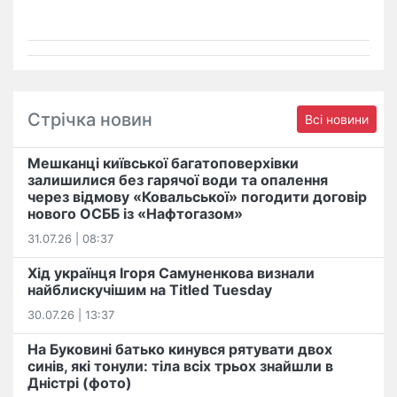
Стрічка новин
Всі новини
Мешканці київської багатоповерхівки
залишилися без гарячої води та опалення
через відмову «Ковальської» погодити договір
нового ОСББ із «Нафтогазом»
31.07.26 | 08:37
Хід українця Ігоря Самуненкова визнали
найблискучішим на Titled Tuesday
30.07.26 | 13:37
На Буковині батько кинувся рятувати двох
синів, які тонули: тіла всіх трьох знайшли в
Дністрі (фото)