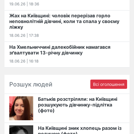
19.06.26 | 18:36
Жах на Київщині: чоловік перерізав горло
неповнолітній дівчині, коли та спала у своєму
ліжку
18.06.26 | 17:38
На Хмельниччині далекобійник намагався
зґвалтувати 13-річну дівчинку
18.06.26 | 16:18
Розшук людей
Всі оголошення
Батьків розстріляли: на Київщині
розшукують дівчинку-підлітка
(фото)
На Київщині зник хлопець разом із
родиною (фото)