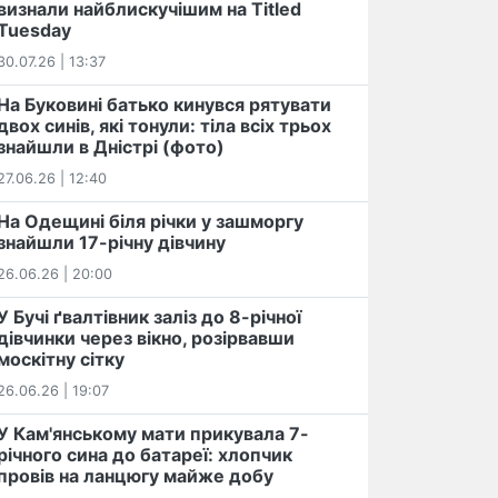
визнали найблискучішим на Titled
Tuesday
30.07.26 | 13:37
На Буковині батько кинувся рятувати
двох синів, які тонули: тіла всіх трьох
знайшли в Дністрі (фото)
27.06.26 | 12:40
На Одещині біля річки у зашморгу
знайшли 17-річну дівчину
26.06.26 | 20:00
У Бучі ґвалтівник заліз до 8-річної
дівчинки через вікно, розірвавши
москітну сітку
26.06.26 | 19:07
У Кам'янському мати прикувала 7-
річного сина до батареї: хлопчик
провів на ланцюгу майже добу