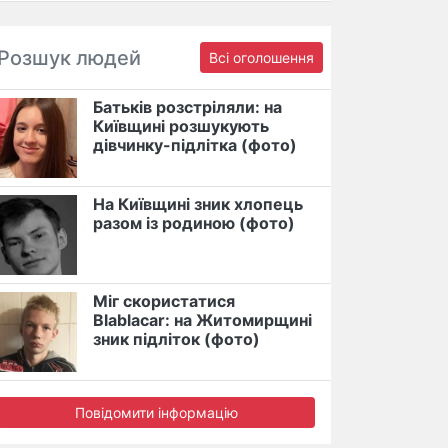
Розшук людей
Всі оголошення
Батьків розстріляли: на
Київщині розшукують
дівчинку-підлітка (фото)
На Київщині зник хлопець
разом із родиною (фото)
Міг скористатися
Blablacar: на Житомирщині
зник підліток (фото)
Повідомити інформацію