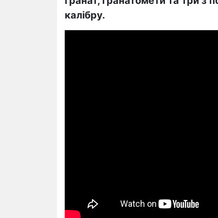
гранат, гранатомети та три з п
калібру.