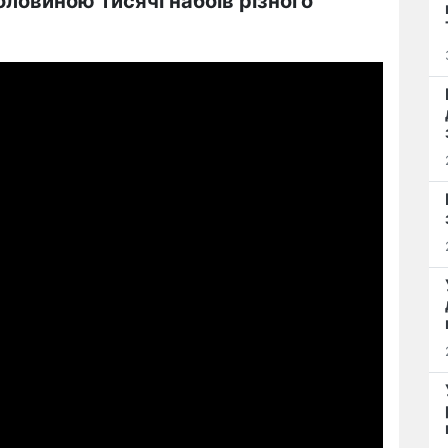
оловиною тисячі набоїв різного