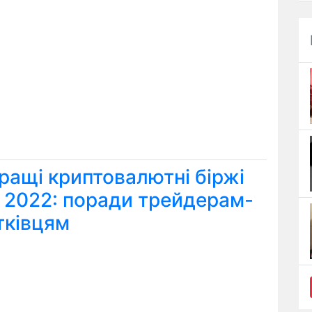
ращі криптовалютні біржі
я 2022: поради трейдерам-
тківцям