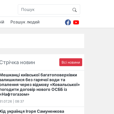
ій
Розшук людей
Стрічка новин
Всі новини
Мешканці київської багатоповерхівки
залишилися без гарячої води та
опалення через відмову «Ковальської»
погодити договір нового ОСББ із
«Нафтогазом»
31.07.26 | 08:37
Хід українця Ігоря Самуненкова