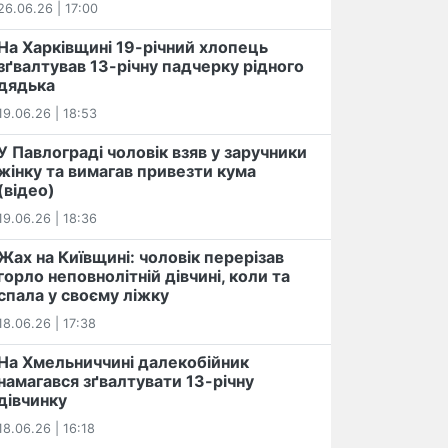
26.06.26 | 17:00
На Харківщині 19-річний хлопець​
️зґвалтував 13-річну падчерку рідного
дядька
19.06.26 | 18:53
У Павлограді чоловік взяв у заручники
жінку та вимагав привезти кума
(відео)
19.06.26 | 18:36
Жах на Київщині: чоловік перерізав
горло неповнолітній дівчині, коли та
спала у своєму ліжку
18.06.26 | 17:38
На Хмельниччині далекобійник
намагався зґвалтувати 13-річну
дівчинку
18.06.26 | 16:18