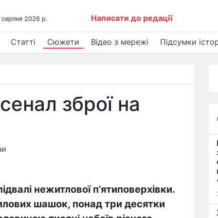
Написати до редації
 серпня 2026 р.
Статті
Сюжети
Відео з мережі
Підсумки істор
сенал зброї на
ни
підвалі нежитлової п’ятиповерхівки.
тилових шашок, понад три десятки