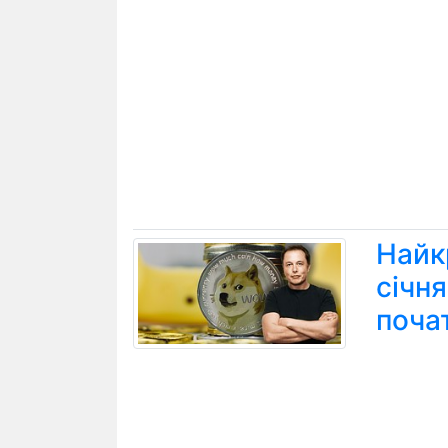
Найк
січн
поча