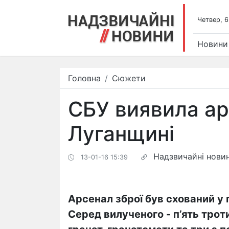
Четвер, 6
Новини
Головна
Сюжети
СБУ виявила ар
Луганщині
Надзвичайні нови
13-01-16 15:39
Арсенал зброї був схований у 
Серед вилученого - п’ять тро