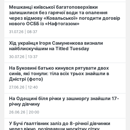
Мешканці київської багатоповерхівки
залишилися без гарячої води та опалення
через відмову «Ковальської» погодити договір
нового ОСББ із «Нафтогазом»
31.07.26 | 08:37
Хід українця Ігоря Самуненкова визнали
найблискучішим на Titled Tuesday
30.07.26 | 13:37
На Буковині батько кинувся рятувати двох
синів, які тонули: тіла всіх трьох знайшли в
Дністрі (фото)
27.06.26 | 12:40
На Одещині біля річки у зашморгу знайшли 17-
річну дівчину
26.06.26 | 20:00
У Бучі ґвалтівник заліз до 8-річної дівчинки
через вікно, розірвавши москітну сітку