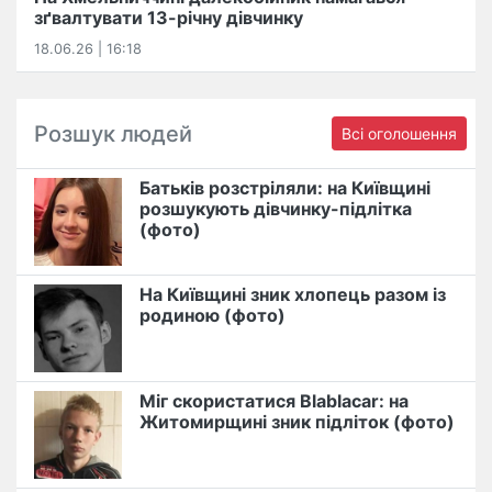
зґвалтувати 13-річну дівчинку
18.06.26 | 16:18
Розшук людей
Всі оголошення
Батьків розстріляли: на Київщині
розшукують дівчинку-підлітка
(фото)
На Київщині зник хлопець разом із
родиною (фото)
Міг скористатися Blablacar: на
Житомирщині зник підліток (фото)