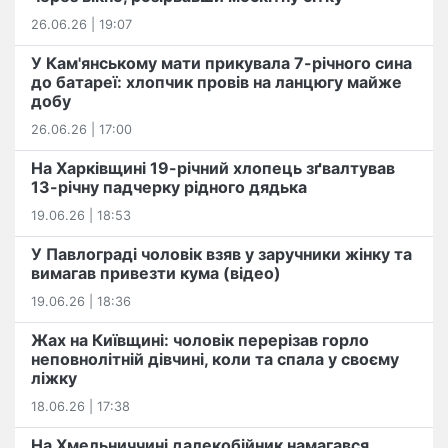
26.06.26 | 19:07
У Кам'янському мати прикувала 7-річного сина
до батареї: хлопчик провів на ланцюгу майже
добу
26.06.26 | 17:00
На Харківщині 19-річний хлопець​ ️зґвалтував
13-річну падчерку рідного дядька
19.06.26 | 18:53
У Павлограді чоловік взяв у заручники жінку та
вимагав привезти кума (відео)
19.06.26 | 18:36
Жах на Київщині: чоловік перерізав горло
неповнолітній дівчині, коли та спала у своєму
ліжку
18.06.26 | 17:38
На Хмельниччині далекобійник намагався