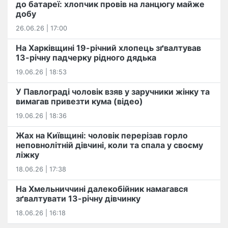
до батареї: хлопчик провів на ланцюгу майже
добу
26.06.26 | 17:00
На Харківщині 19-річний хлопець​ ️зґвалтував
13-річну падчерку рідного дядька
19.06.26 | 18:53
У Павлограді чоловік взяв у заручники жінку та
вимагав привезти кума (відео)
19.06.26 | 18:36
Жах на Київщині: чоловік перерізав горло
неповнолітній дівчині, коли та спала у своєму
ліжку
18.06.26 | 17:38
На Хмельниччині далекобійник намагався
зґвалтувати 13-річну дівчинку
18.06.26 | 16:18