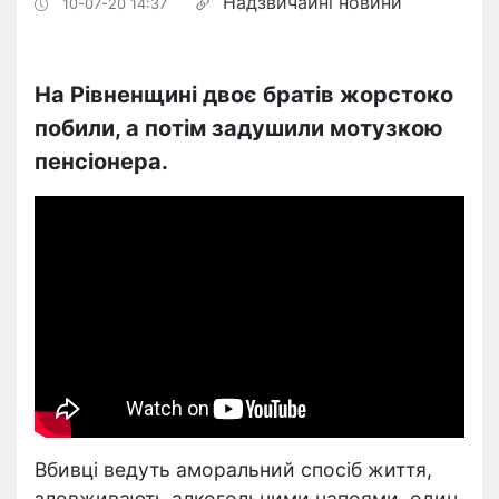
Надзвичайні новини
10-07-20 14:37
На Рівненщині двоє братів жорстоко
побили, а потім задушили мотузкою
пенсіонера.
Вбивці ведуть аморальний спосіб життя,
зловживають алкогольними напоями, один