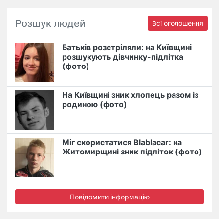
Розшук людей
Всі оголошення
Батьків розстріляли: на Київщині
розшукують дівчинку-підлітка
(фото)
На Київщині зник хлопець разом із
родиною (фото)
Міг скористатися Blablacar: на
Житомирщині зник підліток (фото)
Повідомити інформацію