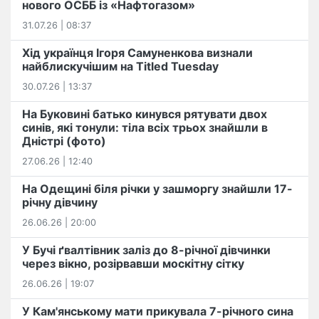
нового ОСББ із «Нафтогазом»
31.07.26 | 08:37
Хід українця Ігоря Самуненкова визнали
найблискучішим на Titled Tuesday
30.07.26 | 13:37
На Буковині батько кинувся рятувати двох
синів, які тонули: тіла всіх трьох знайшли в
Дністрі (фото)
27.06.26 | 12:40
На Одещині біля річки у зашморгу знайшли 17-
річну дівчину
26.06.26 | 20:00
У Бучі ґвалтівник заліз до 8-річної дівчинки
через вікно, розірвавши москітну сітку
26.06.26 | 19:07
У Кам'янському мати прикувала 7-річного сина