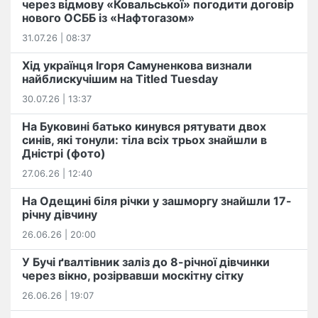
через відмову «Ковальської» погодити договір
нового ОСББ із «Нафтогазом»
31.07.26 | 08:37
Хід українця Ігоря Самуненкова визнали
найблискучішим на Titled Tuesday
30.07.26 | 13:37
На Буковині батько кинувся рятувати двох
синів, які тонули: тіла всіх трьох знайшли в
Дністрі (фото)
27.06.26 | 12:40
На Одещині біля річки у зашморгу знайшли 17-
річну дівчину
26.06.26 | 20:00
У Бучі ґвалтівник заліз до 8-річної дівчинки
через вікно, розірвавши москітну сітку
26.06.26 | 19:07