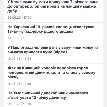
У Кам'янському мати прикувала 7-річного сина
до батареї: хлопчик провів на ланцюгу майже
добу
26.06.26 | 17:00
На Харківщині 19-річний хлопець​ ️зґвалтував
13-річну падчерку рідного дядька
19.06.26 | 18:53
У Павлограді чоловік взяв у заручники жінку та
вимагав привезти кума (відео)
19.06.26 | 18:36
Жах на Київщині: чоловік перерізав горло
неповнолітній дівчині, коли та спала у своєму
ліжку
18.06.26 | 17:38
На Хмельниччині далекобійник намагався
зґвалтувати 13-річну дівчинку
18.06.26 | 16:18