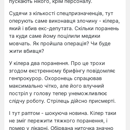
пускають нікого, крім персоналу.
Судячи з кількості спецпризначенців, тут
оперують саме виконавця злочину - кілера,
який і вбив екс-депутата. Скільки поранень
та куди саме йому поцілили медики
мовчать. Як пройшла операція? Чи буде
жити вбивця?
У кілера два поранення. Про це трохи
згодом екстренному брифінгу повідомляє
генпрокурор. Охоронець спрацював
максимально чітко, але його влучний
постріл у голову тепер унеможливлює
слідчу роботу. Стрілець дійсно присмерті.
І тут раптом - шокуюча новина. Кілер таки
не зміг пережити тяжкого поранення, і
помер у лікарні. Обірвана ниточка значно