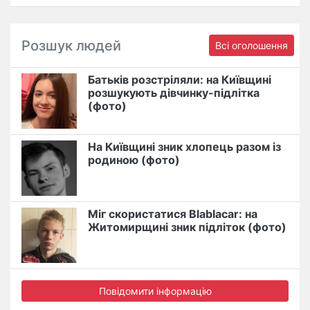
Розшук людей
Всі оголошення
Батьків розстріляли: на Київщині
розшукують дівчинку-підлітка
(фото)
На Київщині зник хлопець разом із
родиною (фото)
Міг скористатися Blablacar: на
Житомирщині зник підліток (фото)
Повідомити інформацію