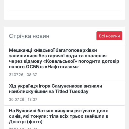
Стрічка новин
Всі новини
Мешканці київської багатоповерхівки
залишилися без гарячої води та опалення
через відмову «Ковальської» погодити договір
нового ОСББ із «Нафтогазом»
31.07.26 | 08:37
Хід українця Ігоря Самуненкова визнали
найблискучішим на Titled Tuesday
30.07.26 | 13:37
На Буковині батько кинувся рятувати двох
синів, які тонули: тіла всіх трьох знайшли в
Дністрі (фото)