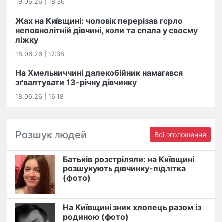
19.06.26 | 18:36
Жах на Київщині: чоловік перерізав горло
неповнолітній дівчині, коли та спала у своєму
ліжку
18.06.26 | 17:38
На Хмельниччині далекобійник намагався
зґвалтувати 13-річну дівчинку
18.06.26 | 16:18
Розшук людей
Всі оголошення
Батьків розстріляли: на Київщині
розшукують дівчинку-підлітка
(фото)
На Київщині зник хлопець разом із
родиною (фото)