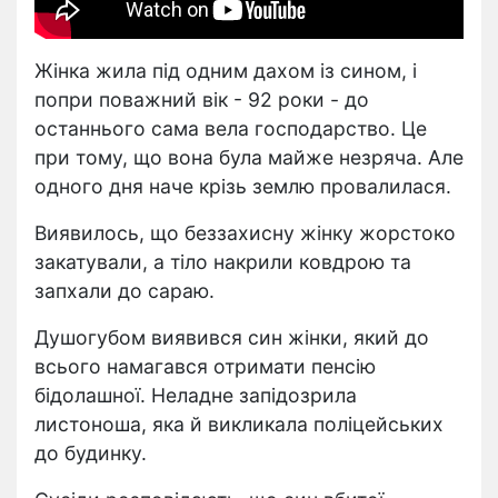
Жінка жила під одним дахом із сином, і
попри поважний вік - 92 роки - до
останнього сама вела господарство. Це
при тому, що вона була майже незряча. Але
одного дня наче крізь землю провалилася.
Виявилось, що беззахисну жінку жорстоко
закатували, а тіло накрили ковдрою та
запхали до сараю.
Душогубом виявився син жінки, який до
всього намагався отримати пенсію
бідолашної. Неладне запідозрила
листоноша, яка й викликала поліцейських
до будинку.