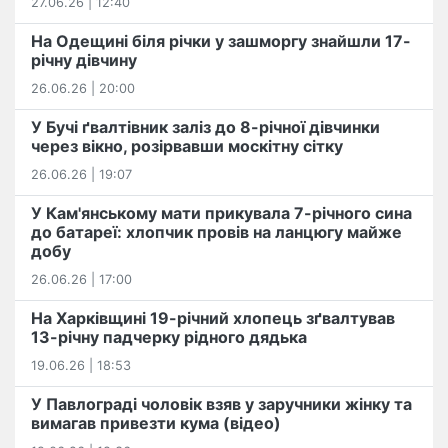
27.06.26 | 12:40
На Одещині біля річки у зашморгу знайшли 17-
річну дівчину
26.06.26 | 20:00
У Бучі ґвалтівник заліз до 8-річної дівчинки
через вікно, розірвавши москітну сітку
26.06.26 | 19:07
У Кам'янському мати прикувала 7-річного сина
до батареї: хлопчик провів на ланцюгу майже
добу
26.06.26 | 17:00
На Харківщині 19-річний хлопець​ ️зґвалтував
13-річну падчерку рідного дядька
19.06.26 | 18:53
У Павлограді чоловік взяв у заручники жінку та
вимагав привезти кума (відео)