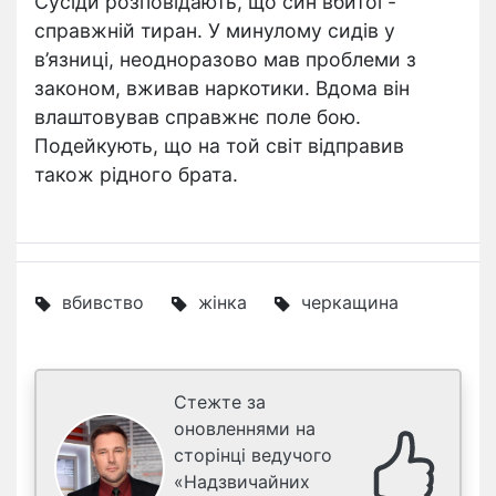
Сусіди розповідають, що син вбитої -
справжній тиран. У минулому сидів у
в’язниці, неодноразово мав проблеми з
законом, вживав наркотики. Вдома він
влаштовував справжнє поле бою.
Подейкують, що на той світ відправив
також рідного брата.
вбивство
жінка
черкащина
Стежте за
оновленнями на
сторінці ведучого
«Надзвичайних