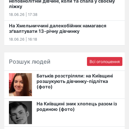
неповнолітній дівчині, коли та спала у своєму
ліжку
18.06.26 | 17:38
На Хмельниччині далекобійник намагався
зґвалтувати 13-річну дівчинку
18.06.26 | 16:18
Розшук людей
Всі оголошення
Батьків розстріляли: на Київщині
розшукують дівчинку-підлітка
(фото)
На Київщині зник хлопець разом із
родиною (фото)