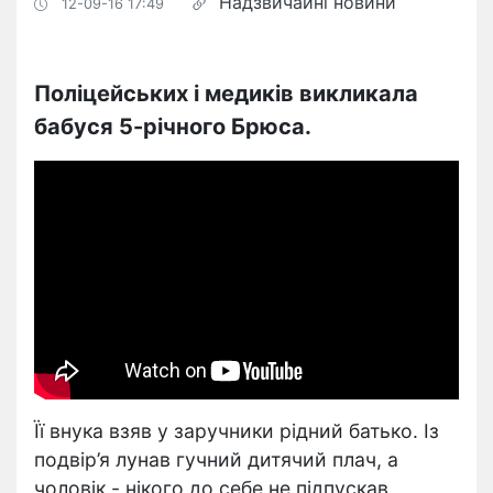
Надзвичайні новини
12-09-16 17:49
Поліцейських і медиків викликала
бабуся 5-річного Брюса.
Її внука взяв у заручники рідний батько. Із
подвір’я лунав гучний дитячий плач, а
чоловік - нікого до себе не підпускав.