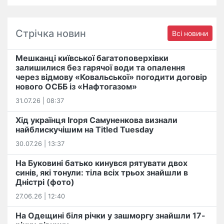
Стрічка новин
Всі новини
Мешканці київської багатоповерхівки
залишилися без гарячої води та опалення
через відмову «Ковальської» погодити договір
нового ОСББ із «Нафтогазом»
31.07.26 | 08:37
Хід українця Ігоря Самуненкова визнали
найблискучішим на Titled Tuesday
30.07.26 | 13:37
На Буковині батько кинувся рятувати двох
синів, які тонули: тіла всіх трьох знайшли в
Дністрі (фото)
27.06.26 | 12:40
На Одещині біля річки у зашморгу знайшли 17-