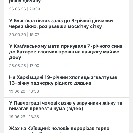
річну дівчину
26.06.26 | 20:00
У Бучі ґвалтівник заліз до 8-річної дівчинки
через вікно, розірвавши москітну сітку
26.06.26 | 19:07
У Кам'янському мати прикувала 7-річного сина
до батареї: хлопчик провів на ланцюгу майже
добу
26.06.26 | 17:00
На Харківщині 19-річний хлопець​ ️зґвалтував
13-річну падчерку рідного дядька
19.06.26 | 18:53
У Павлограді чоловік взяв у заручники жінку та
вимагав привезти кума (відео)
19.06.26 | 18:36
Жах на Київщині: чоловік перерізав горло