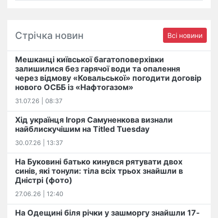
Стрічка новин
Всі новини
Мешканці київської багатоповерхівки
залишилися без гарячої води та опалення
через відмову «Ковальської» погодити договір
нового ОСББ із «Нафтогазом»
31.07.26 | 08:37
Хід українця Ігоря Самуненкова визнали
найблискучішим на Titled Tuesday
30.07.26 | 13:37
На Буковині батько кинувся рятувати двох
синів, які тонули: тіла всіх трьох знайшли в
Дністрі (фото)
27.06.26 | 12:40
На Одещині біля річки у зашморгу знайшли 17-