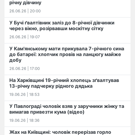
річну дівчину
26.06.26 | 20:00
У Бучі ґвалтівник заліз до 8-річної дівчинки
через вікно, розірвавши москітну сітку
26.06.26 | 19:07
У Кам'янському мати прикувала 7-річного сина
до батареї: хлопчик провів на ланцюгу майже
добу
26.06.26 | 17:00
На Харківщині 19-річний хлопець​ ️зґвалтував
13-річну падчерку рідного дядька
19.06.26 | 18:53
У Павлограді чоловік взяв у заручники жінку та
вимагав привезти кума (відео)
19.06.26 | 18:36
Жах на Київщині: чоловік перерізав горло