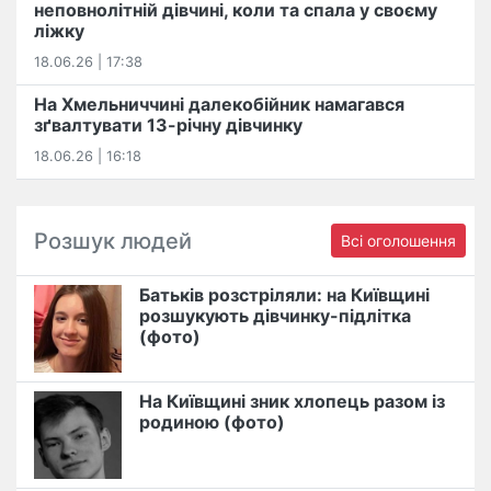
неповнолітній дівчині, коли та спала у своєму
ліжку
18.06.26 | 17:38
На Хмельниччині далекобійник намагався
зґвалтувати 13-річну дівчинку
18.06.26 | 16:18
Розшук людей
Всі оголошення
Батьків розстріляли: на Київщині
розшукують дівчинку-підлітка
(фото)
На Київщині зник хлопець разом із
родиною (фото)