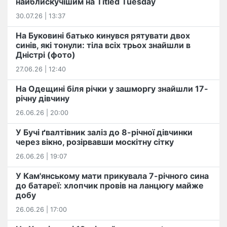
найблискучішим на Titled Tuesday
30.07.26 | 13:37
На Буковині батько кинувся рятувати двох
синів, які тонули: тіла всіх трьох знайшли в
Дністрі (фото)
27.06.26 | 12:40
На Одещині біля річки у зашморгу знайшли 17-
річну дівчину
26.06.26 | 20:00
У Бучі ґвалтівник заліз до 8-річної дівчинки
через вікно, розірвавши москітну сітку
26.06.26 | 19:07
У Кам'янському мати прикувала 7-річного сина
до батареї: хлопчик провів на ланцюгу майже
добу
26.06.26 | 17:00