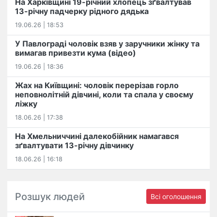
На Харківщині 19-річний хлопець​ ️зґвалтував
13-річну падчерку рідного дядька
19.06.26 | 18:53
У Павлограді чоловік взяв у заручники жінку та
вимагав привезти кума (відео)
19.06.26 | 18:36
Жах на Київщині: чоловік перерізав горло
неповнолітній дівчині, коли та спала у своєму
ліжку
18.06.26 | 17:38
На Хмельниччині далекобійник намагався
зґвалтувати 13-річну дівчинку
18.06.26 | 16:18
Розшук людей
Всі оголошення