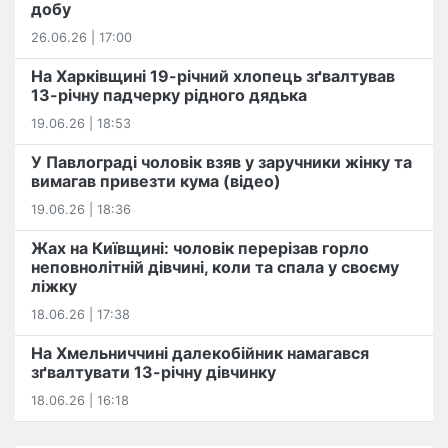
добу
26.06.26 | 17:00
На Харківщині 19-річний хлопець​ ️зґвалтував
13-річну падчерку рідного дядька
19.06.26 | 18:53
У Павлограді чоловік взяв у заручники жінку та
вимагав привезти кума (відео)
19.06.26 | 18:36
Жах на Київщині: чоловік перерізав горло
неповнолітній дівчині, коли та спала у своєму
ліжку
18.06.26 | 17:38
На Хмельниччині далекобійник намагався
зґвалтувати 13-річну дівчинку
18.06.26 | 16:18