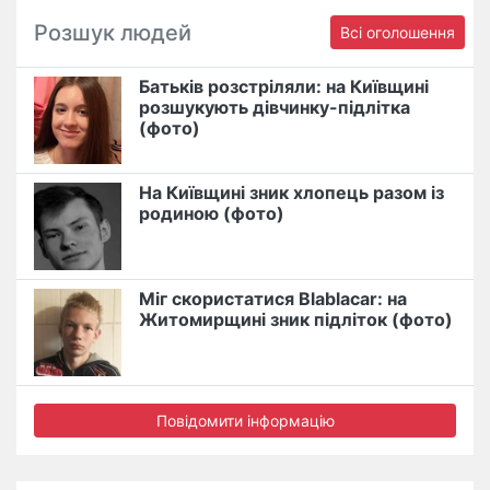
Розшук людей
Всі оголошення
Батьків розстріляли: на Київщині
розшукують дівчинку-підлітка
(фото)
На Київщині зник хлопець разом із
родиною (фото)
Міг скористатися Blablacar: на
Житомирщині зник підліток (фото)
Повідомити інформацію