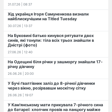
31.07.26 | 08:37
Хід українця Ігоря Самуненкова визнали
найблискучішим на Titled Tuesday
30.07.26 | 13:37
На Буковині батько кинувся рятувати двох
синів, які тонули: тіла всіх трьох знайшли в
Дністрі (фото)
27.06.26 | 12:40
На Одещині біля річки у зашморгу знайшли 17-
річну дівчину
26.06.26 | 20:00
У Бучі ґвалтівник заліз до 8-річної дівчинки
через вікно, розірвавши москітну сітку
26.06.26 | 19:07
У Кам'янському мати прикувала 7-річного сина
до батареї: хлопчик провів на ланцюгу майже