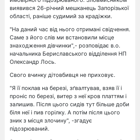
виявився 26-річний мешканець Запорізької
області, раніше судимий за крадіжки.
"На даний час від нього отримані свідчення.
Саме з його слів ми встановили місце
знаходження дівчинки",- розповідає в.о.
начальника Бериславського відділення НП
Олександр Лось.
Свого вчинку дітовбивця не приховує.
"Я її поклав на березі, зґвалтував, взяв її і
проніс по березі, витер з неї кров платтям і
залишив. Після цього сидів тут більше доби
біля неї і пив горілку. А потім після цього
зник з місця злочину", -згадує
підозрюваний.