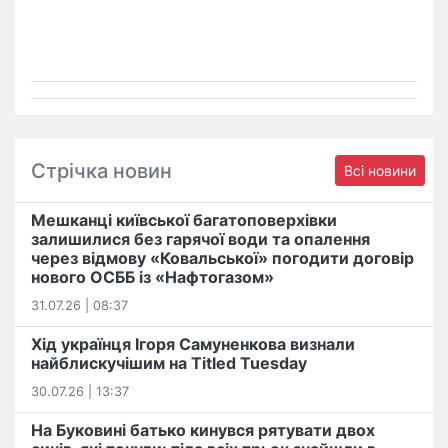
Стрічка новин
Всі новини
Мешканці київської багатоповерхівки
залишилися без гарячої води та опалення
через відмову «Ковальської» погодити договір
нового ОСББ із «Нафтогазом»
31.07.26 | 08:37
Хід українця Ігоря Самуненкова визнали
найблискучішим на Titled Tuesday
30.07.26 | 13:37
На Буковині батько кинувся рятувати двох