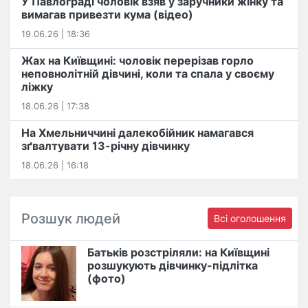
У Павлограді чоловік взяв у заручники жінку та
вимагав привезти кума (відео)
19.06.26 | 18:36
Жах на Київщині: чоловік перерізав горло
неповнолітній дівчині, коли та спала у своєму
ліжку
18.06.26 | 17:38
На Хмельниччині далекобійник намагався
зґвалтувати 13-річну дівчинку
18.06.26 | 16:18
Розшук людей
Всі оголошення
Батьків розстріляли: на Київщині
розшукують дівчинку-підлітка
(фото)