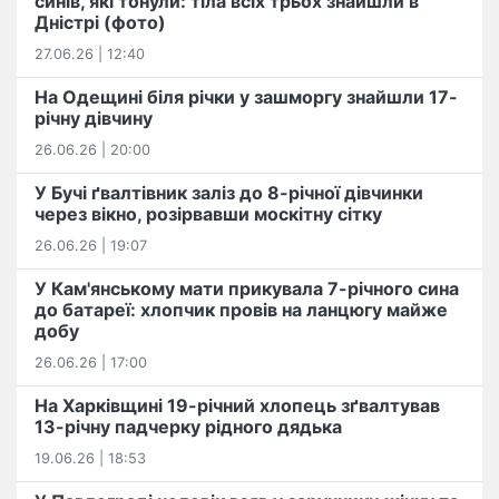
синів, які тонули: тіла всіх трьох знайшли в
Дністрі (фото)
27.06.26 | 12:40
На Одещині біля річки у зашморгу знайшли 17-
річну дівчину
26.06.26 | 20:00
У Бучі ґвалтівник заліз до 8-річної дівчинки
через вікно, розірвавши москітну сітку
26.06.26 | 19:07
У Кам'янському мати прикувала 7-річного сина
до батареї: хлопчик провів на ланцюгу майже
добу
26.06.26 | 17:00
На Харківщині 19-річний хлопець​ ️зґвалтував
13-річну падчерку рідного дядька
19.06.26 | 18:53