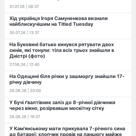
31.07.26 | 08:37
Хід українця Ігоря Самуненкова визнали
найблискучішим на Titled Tuesday
30.07.26 | 13:37
На Буковині батько кинувся рятувати двох
синів, які тонули: тіла всіх трьох знайшли в
Дністрі (фото)
27.06.26 | 12:40
На Одещині біля річки у зашморгу знайшли 17-
річну дівчину
26.06.26 | 20:00
У Бучі ґвалтівник заліз до 8-річної дівчинки
через вікно, розірвавши москітну сітку
26.06.26 | 19:07
У Кам'янському мати прикувала 7-річного сина
до батареї: хлопчик провів на ланцюгу майже