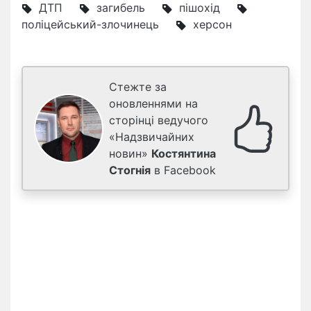
ДТП
загибель
пішохід
поліцейський-злочинець
херсон
Стежте за
оновленнями на
сторінці ведучого
«Надзвичайних
новин»
Костянтина
Стогнія
в Facebook