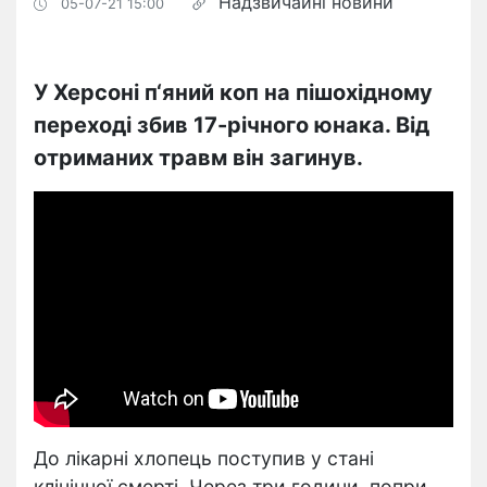
Надзвичайні новини
05-07-21 15:00
У Херсоні п‘яний коп на пішохідному
переході збив 17-річного юнака. Від
отриманих травм він загинув.
До лікарні хлопець поступив у стані
клінічної смерті. Через три години, попри