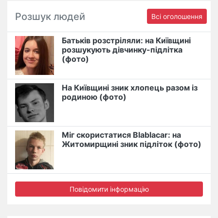
Розшук людей
Всі оголошення
Батьків розстріляли: на Київщині
розшукують дівчинку-підлітка
(фото)
На Київщині зник хлопець разом із
родиною (фото)
Міг скористатися Blablacar: на
Житомирщині зник підліток (фото)
Повідомити інформацію