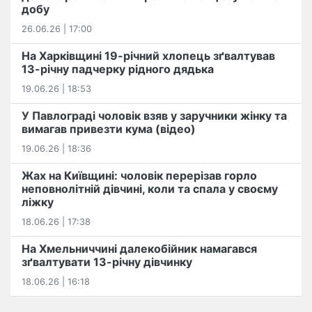
добу
26.06.26 | 17:00
На Харківщині 19-річний хлопець​ ️зґвалтував
13-річну падчерку рідного дядька
19.06.26 | 18:53
У Павлограді чоловік взяв у заручники жінку та
вимагав привезти кума (відео)
19.06.26 | 18:36
Жах на Київщині: чоловік перерізав горло
неповнолітній дівчині, коли та спала у своєму
ліжку
18.06.26 | 17:38
На Хмельниччині далекобійник намагався
зґвалтувати 13-річну дівчинку
18.06.26 | 16:18