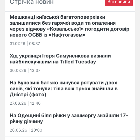
Стрічка новин
Всі новини
Мешканці київської багатоповерхівки
залишилися без гарячої води та опалення
через відмову «Ковальської» погодити договір
нового ОСББ із «Нафтогазом»
31.07.26 | 08:37
Хід українця Ігоря Самуненкова визнали
найблискучішим на Titled Tuesday
30.07.26 | 13:37
На Буковині батько кинувся рятувати двох
синів, які тонули: тіла всіх трьох знайшли в
Дністрі (фото)
27.06.26 | 12:40
На Одещині біля річки у зашморгу знайшли 17-
річну дівчину
26.06.26 | 20:00