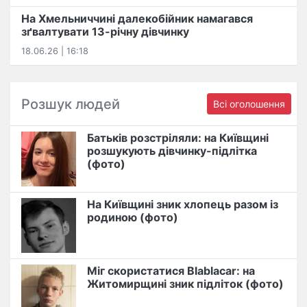
На Хмельниччині далекобійник намагався
зґвалтувати 13-річну дівчинку
18.06.26 | 16:18
Розшук людей
Всі оголошення
Батьків розстріляли: на Київщині
розшукують дівчинку-підлітка
(фото)
На Київщині зник хлопець разом із
родиною (фото)
Міг скористатися Blablacar: на
Житомирщині зник підліток (фото)