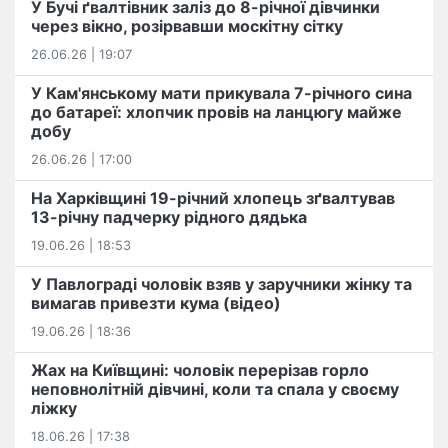
У Бучі ґвалтівник заліз до 8-річної дівчинки
через вікно, розірвавши москітну сітку
26.06.26 | 19:07
У Кам'янському мати прикувала 7-річного сина
до батареї: хлопчик провів на ланцюгу майже
добу
26.06.26 | 17:00
На Харківщині 19-річний хлопець​ ️зґвалтував
13-річну падчерку рідного дядька
19.06.26 | 18:53
У Павлограді чоловік взяв у заручники жінку та
вимагав привезти кума (відео)
19.06.26 | 18:36
Жах на Київщині: чоловік перерізав горло
неповнолітній дівчині, коли та спала у своєму
ліжку
18.06.26 | 17:38