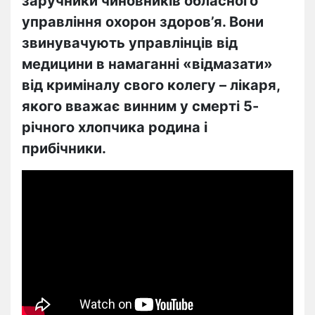
заручники чиновників обласного
управління охорон здоров’я. Вони
звинувачують управлінців від
медицини в намаганні «відмазати»
від криміналу свого колегу – лікаря,
якого вважає винним у смерті 5-
річного хлопчика родина і
прибічники.