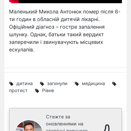
Маленький Микола Антонюк помер після 6-
ти годин в обласній дитячій лікарні.
Офіційний діагноз – гостре запалення
шлунку. Однак, батьки такий вердикт
заперечили і звинувачують місцевих
ескулапів.
дитина
загинули
медицина
протест
Рівне
Стежте за
оновленнями на
сторінці ведучого