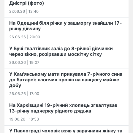
Дністрі (фото)
27.06.26 | 12:40
На Одещині біля річки у зашморгу знайшли 17-
річну дівчину
26.06.26 | 20:00
У Бучі ґвалтівник заліз до 8-річної дівчинки
через вікно, розірвавши москітну сітку
26.06.26 | 19:07
У Кам'янському мати прикувала 7-річного сина
до батареї: хлопчик провів на ланцюгу майже
добу
26.06.26 | 17:00
На Харківщині 19-річний хлопець​ ️зґвалтував
13-річну падчерку рідного дядька
19.06.26 | 18:53
У Павлограді чоловік взяв у заручники жінку та