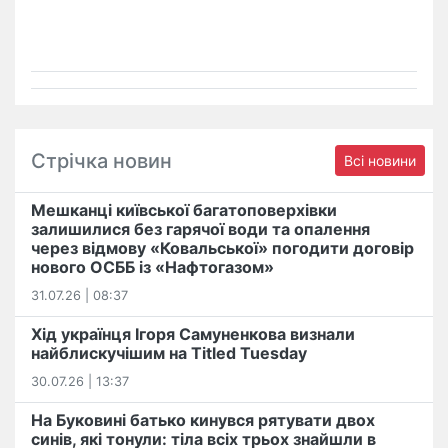
Стрічка новин
Всі новини
Мешканці київської багатоповерхівки
залишилися без гарячої води та опалення
через відмову «Ковальської» погодити договір
нового ОСББ із «Нафтогазом»
31.07.26 | 08:37
Хід українця Ігоря Самуненкова визнали
найблискучішим на Titled Tuesday
30.07.26 | 13:37
На Буковині батько кинувся рятувати двох
синів, які тонули: тіла всіх трьох знайшли в