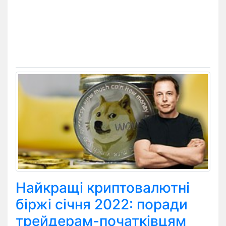
Найкращі криптовалютні
біржі січня 2022: поради
трейдерам-початківцям