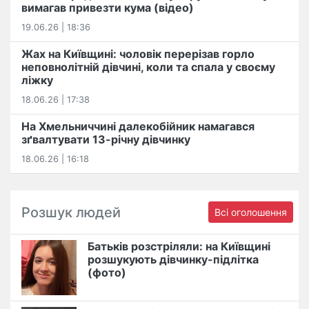
вимагав привезти кума (відео)
19.06.26 | 18:36
Жах на Київщині: чоловік перерізав горло
неповнолітній дівчині, коли та спала у своєму
ліжку
18.06.26 | 17:38
На Хмельниччині далекобійник намагався
зґвалтувати 13-річну дівчинку
18.06.26 | 16:18
Розшук людей
Всі оголошення
Батьків розстріляли: на Київщині
розшукують дівчинку-підлітка
(фото)