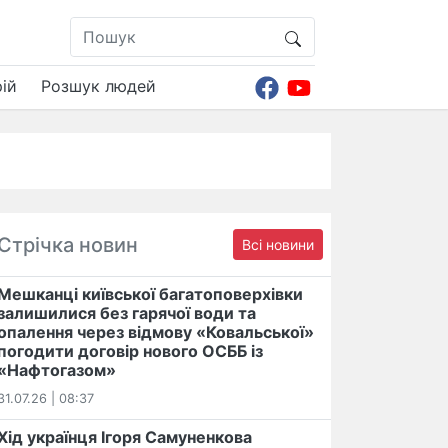
ій
Розшук людей
Стрічка новин
Всі новини
Мешканці київської багатоповерхівки
залишилися без гарячої води та
опалення через відмову «Ковальської»
погодити договір нового ОСББ із
«Нафтогазом»
31.07.26 | 08:37
Хід українця Ігоря Самуненкова