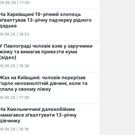
26.06.26 | 17:00
На Харківщині 19-річний хлопець​
️зґвалтував 13-річну падчерку рідного
дядька
19.06.26 | 18:53
У Павлограді чоловік взяв у заручники
жінку та вимагав привезти кума
(відео)
19.06.26 | 18:36
Жах на Київщині: чоловік перерізав
горло неповнолітній дівчині, коли та
спала у своєму ліжку
18.06.26 | 17:38
На Хмельниччині далекобійник
намагався зґвалтувати 13-річну
дівчинку
18.06.26 | 16:18