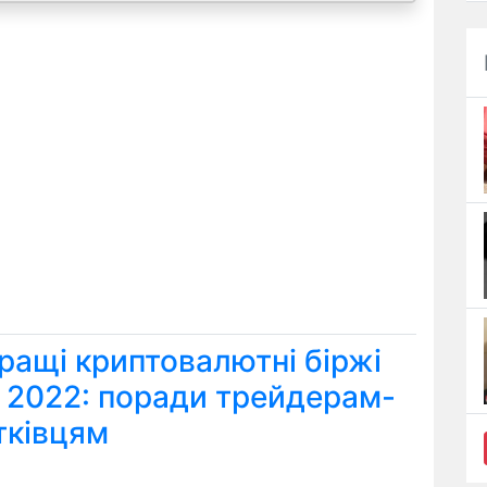
ращі криптовалютні біржі
я 2022: поради трейдерам-
тківцям