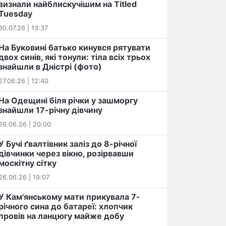
визнали найблискучішим на Titled
Tuesday
30.07.26 | 13:37
На Буковині батько кинувся рятувати
двох синів, які тонули: тіла всіх трьох
знайшли в Дністрі (фото)
27.06.26 | 12:40
На Одещині біля річки у зашморгу
знайшли 17-річну дівчину
26.06.26 | 20:00
У Бучі ґвалтівник заліз до 8-річної
дівчинки через вікно, розірвавши
москітну сітку
26.06.26 | 19:07
У Кам'янському мати прикувала 7-
річного сина до батареї: хлопчик
провів на ланцюгу майже добу