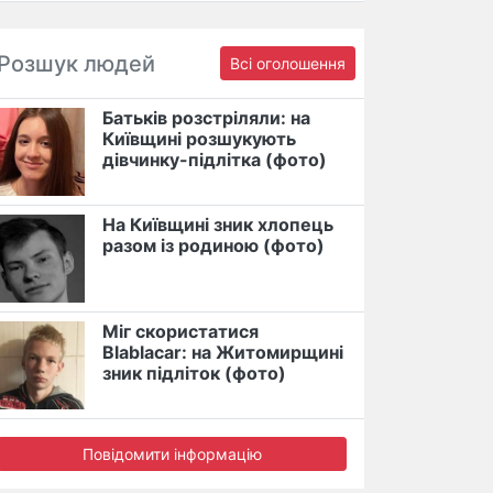
Розшук людей
Всі оголошення
Батьків розстріляли: на
Київщині розшукують
дівчинку-підлітка (фото)
На Київщині зник хлопець
разом із родиною (фото)
Міг скористатися
Blablacar: на Житомирщині
зник підліток (фото)
Повідомити інформацію