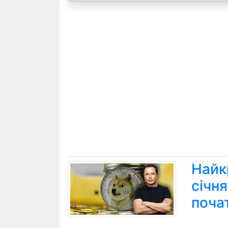
Найк
січн
поча