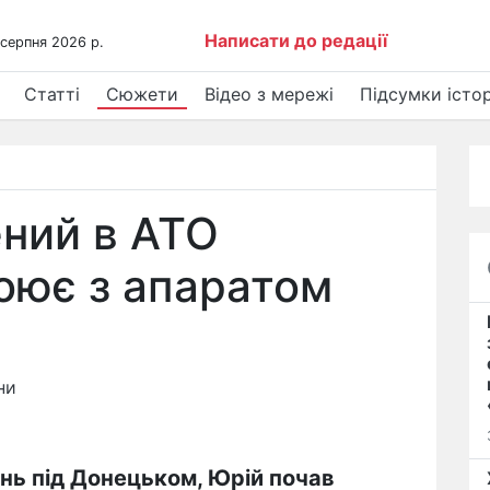
Написати до редації
 серпня 2026 р.
Статті
Сюжети
Відео з мережі
Підсумки істор
ний в АТО
оює з апаратом
ни
нь під Донецьком, Юрій почав