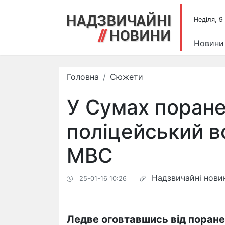
Недiля, 9
Новини
Головна
Сюжети
У Сумах поране
поліцейський в
МВС
Надзвичайні нови
25-01-16 10:26
Ледве оговтавшись від поране