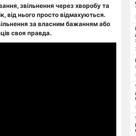
ування, звільнення через хворобу та
ік, від нього просто відмахуються.
вільнення за власним бажанням або
нців своя правда.