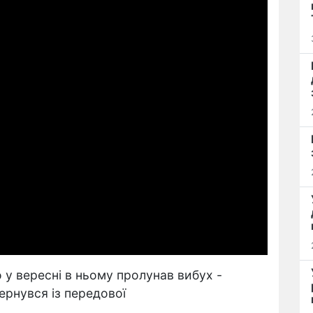
у вересні в ньому пролунав вибух -
ернувся із передової