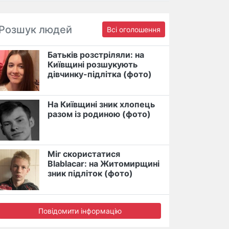
Розшук людей
Всі оголошення
Батьків розстріляли: на
Київщині розшукують
дівчинку-підлітка (фото)
На Київщині зник хлопець
разом із родиною (фото)
Міг скористатися
Blablacar: на Житомирщині
зник підліток (фото)
Повідомити інформацію