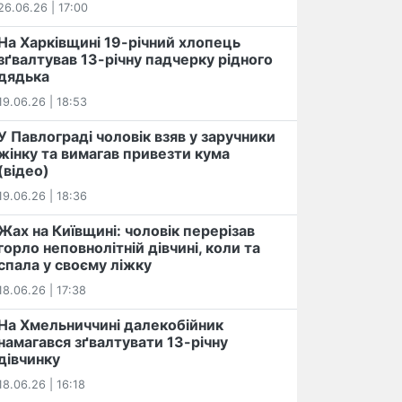
26.06.26 | 17:00
На Харківщині 19-річний хлопець​
️зґвалтував 13-річну падчерку рідного
дядька
19.06.26 | 18:53
У Павлограді чоловік взяв у заручники
жінку та вимагав привезти кума
(відео)
19.06.26 | 18:36
Жах на Київщині: чоловік перерізав
горло неповнолітній дівчині, коли та
спала у своєму ліжку
18.06.26 | 17:38
На Хмельниччині далекобійник
намагався зґвалтувати 13-річну
дівчинку
18.06.26 | 16:18