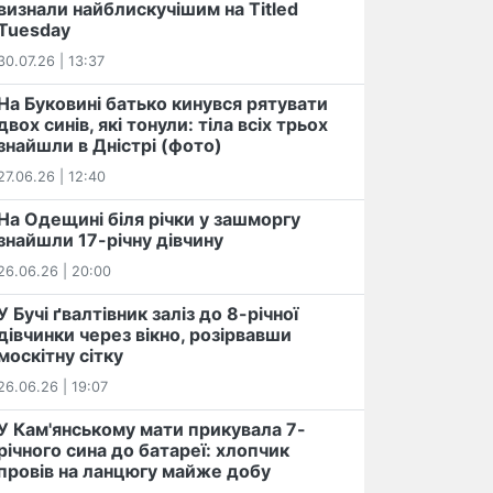
визнали найблискучішим на Titled
Tuesday
30.07.26 | 13:37
На Буковині батько кинувся рятувати
двох синів, які тонули: тіла всіх трьох
знайшли в Дністрі (фото)
27.06.26 | 12:40
На Одещині біля річки у зашморгу
знайшли 17-річну дівчину
26.06.26 | 20:00
У Бучі ґвалтівник заліз до 8-річної
дівчинки через вікно, розірвавши
москітну сітку
26.06.26 | 19:07
У Кам'янському мати прикувала 7-
річного сина до батареї: хлопчик
провів на ланцюгу майже добу