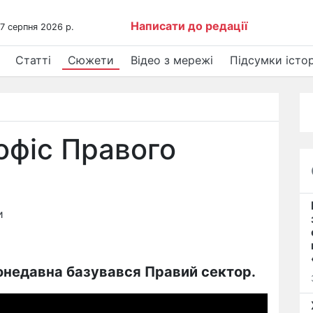
Написати до редації
 7 серпня 2026 р.
Статті
Сюжети
Відео з мережі
Підсумки істор
офіс Правого
и
донедавна базувався Правий сектор.