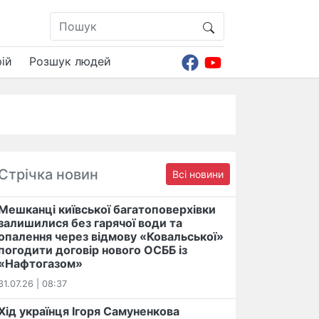
ій
Розшук людей
Стрічка новин
Всі новини
Мешканці київської багатоповерхівки
залишилися без гарячої води та
опалення через відмову «Ковальської»
погодити договір нового ОСББ із
«Нафтогазом»
31.07.26 | 08:37
Хід українця Ігоря Самуненкова