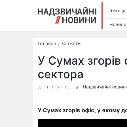
П’ятниця,
Новини
Головна
Сюжети
У Сумах згорів 
сектора
Надзвичайні новин
11-11-15 11:16
У Сумах згорів офіс, у якому 