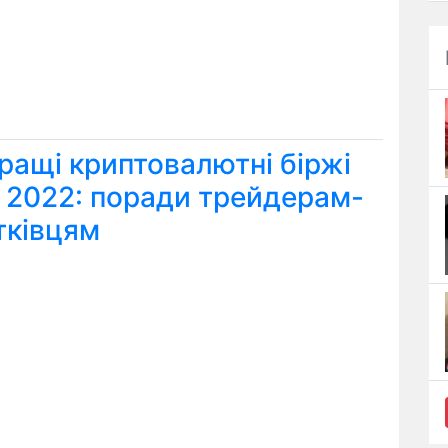
ращі криптовалютні біржі
я 2022: поради трейдерам-
тківцям