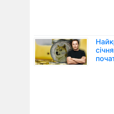
Найк
січн
поча