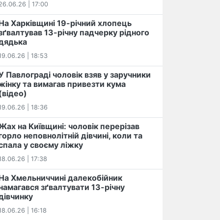
26.06.26 | 17:00
На Харківщині 19-річний хлопець​
️зґвалтував 13-річну падчерку рідного
дядька
19.06.26 | 18:53
У Павлограді чоловік взяв у заручники
жінку та вимагав привезти кума
(відео)
19.06.26 | 18:36
Жах на Київщині: чоловік перерізав
горло неповнолітній дівчині, коли та
спала у своєму ліжку
18.06.26 | 17:38
На Хмельниччині далекобійник
намагався зґвалтувати 13-річну
дівчинку
18.06.26 | 16:18