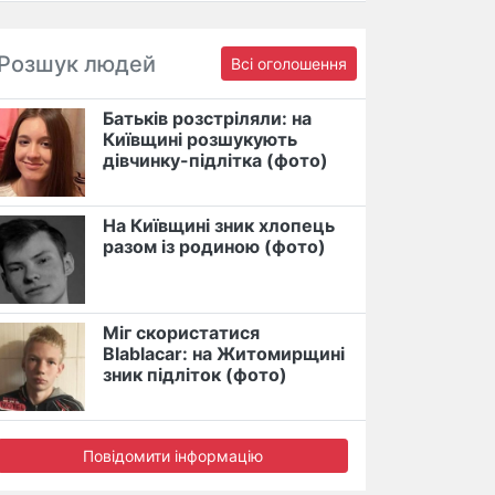
Розшук людей
Всі оголошення
Батьків розстріляли: на
Київщині розшукують
дівчинку-підлітка (фото)
На Київщині зник хлопець
разом із родиною (фото)
Міг скористатися
Blablacar: на Житомирщині
зник підліток (фото)
Повідомити інформацію