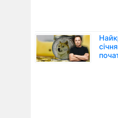
Найк
січн
поча