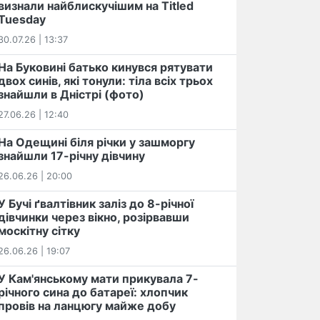
визнали найблискучішим на Titled
Tuesday
30.07.26 | 13:37
На Буковині батько кинувся рятувати
двох синів, які тонули: тіла всіх трьох
знайшли в Дністрі (фото)
27.06.26 | 12:40
На Одещині біля річки у зашморгу
знайшли 17-річну дівчину
26.06.26 | 20:00
У Бучі ґвалтівник заліз до 8-річної
дівчинки через вікно, розірвавши
москітну сітку
26.06.26 | 19:07
У Кам'янському мати прикувала 7-
річного сина до батареї: хлопчик
провів на ланцюгу майже добу