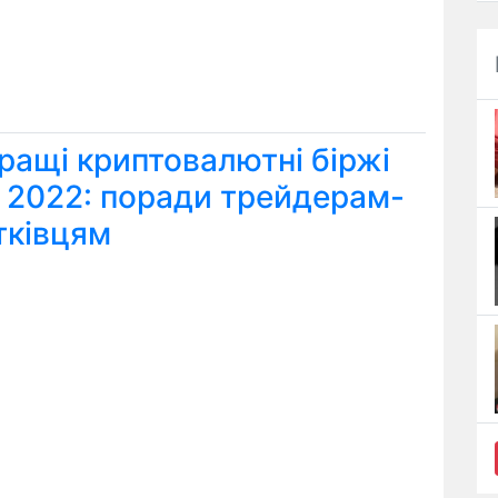
ращі криптовалютні біржі
я 2022: поради трейдерам-
тківцям