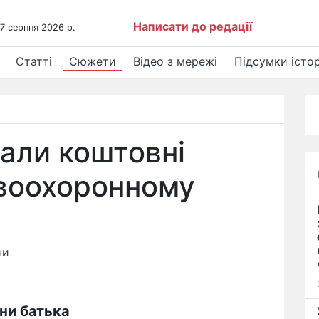
Написати до редації
 7 серпня 2026 р.
Статті
Сюжети
Відео з мережі
Підсумки істор
али коштовні
авоохоронному
ни
ни батька