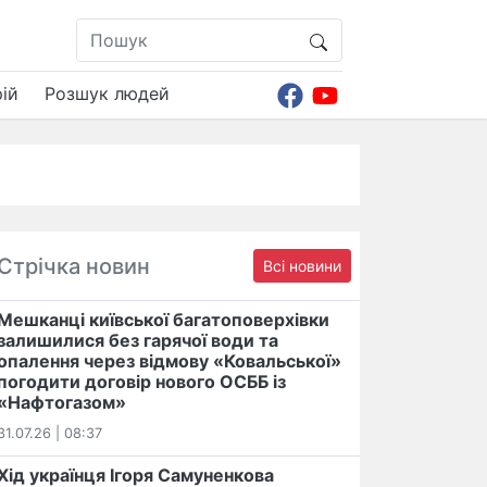
ій
Розшук людей
Стрічка новин
Всі новини
Мешканці київської багатоповерхівки
залишилися без гарячої води та
опалення через відмову «Ковальської»
погодити договір нового ОСББ із
«Нафтогазом»
31.07.26 | 08:37
Хід українця Ігоря Самуненкова