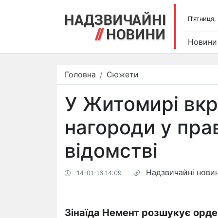
П’ятниця,
Новини
Головна
Сюжети
У Житомирі вкр
нагороди у пр
відомстві
Надзвичайні нови
14-01-16 14:09
Зінаїда Немент розшукує орде