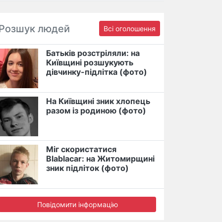
Розшук людей
Всі оголошення
Батьків розстріляли: на
Київщині розшукують
дівчинку-підлітка (фото)
На Київщині зник хлопець
разом із родиною (фото)
Міг скористатися
Blablacar: на Житомирщині
зник підліток (фото)
Повідомити інформацію