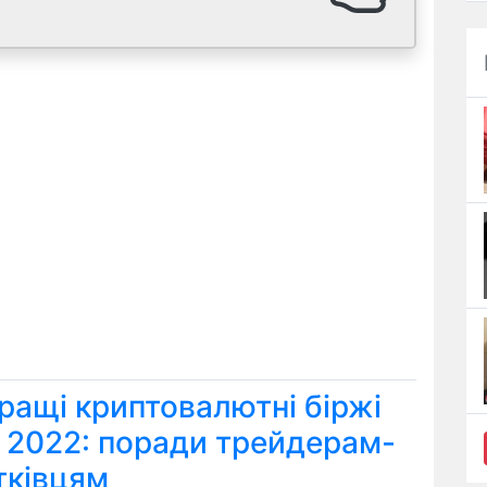
ращі криптовалютні біржі
я 2022: поради трейдерам-
тківцям