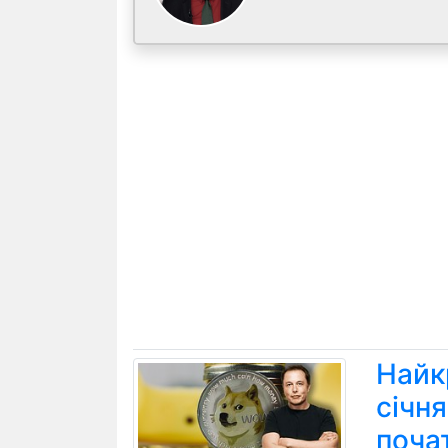
Найк
січн
поча