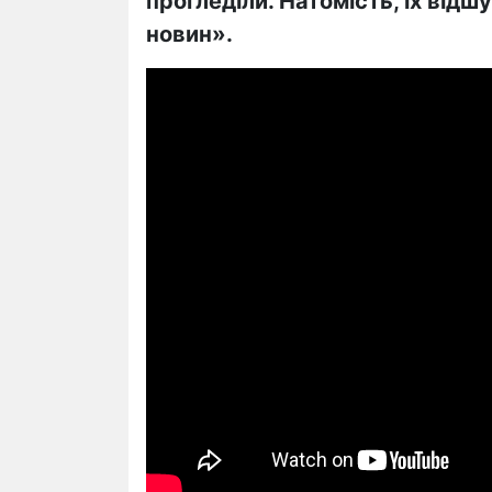
прогледіли. Натомість, їх від
новин».