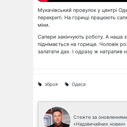
Мукачівський провулок у центрі Одес
перекриті. На горищі працюють сап
міни.
Сапери закінчують роботу. А наша 
піднімається на горище. Чоловік ро
залатати дах. І одразу ж натрапив н
зброя
Одеса
Стежте за оновленнями
«Надзвичайних новин»