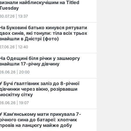
визнали найблискучішим на Titled
Tuesday
30.07.26 | 13:37
На Буковині батько кинувся рятувати
двох синів, які тонули: тіла всіх трьох
знайшли в Дністрі (фото)
27.06.26 | 12:40
На Одещині біля річки у зашморгу
знайшли 17-річну дівчину
26.06.26 | 20:00
У Бучі ґвалтівник заліз до 8-річної
дівчинки через вікно, розірвавши
москітну сітку
26.06.26 | 19:07
У Кам'янському мати прикувала 7-
річного сина до батареї: хлопчик
провів на ланцюгу майже добу