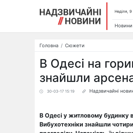
Недiля, 9
Новини
Головна
Сюжети
В Одесі на гор
знайшли арсенал
Надзвичайні нови
30-03-17 15:19
В Одесі у житловому будинку 
Вибухотехніки знайшли чотири 