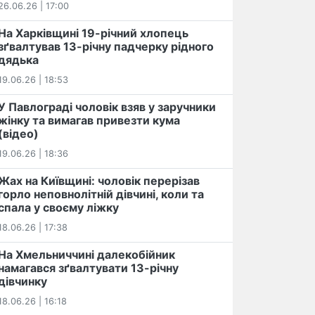
26.06.26 | 17:00
На Харківщині 19-річний хлопець​
️зґвалтував 13-річну падчерку рідного
дядька
19.06.26 | 18:53
У Павлограді чоловік взяв у заручники
жінку та вимагав привезти кума
(відео)
19.06.26 | 18:36
Жах на Київщині: чоловік перерізав
горло неповнолітній дівчині, коли та
спала у своєму ліжку
18.06.26 | 17:38
На Хмельниччині далекобійник
намагався зґвалтувати 13-річну
дівчинку
18.06.26 | 16:18