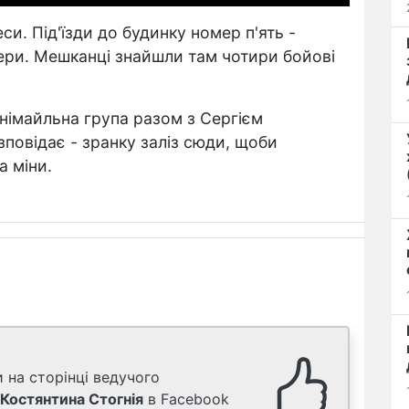
и. Під'їзди до будинку номер п'ять -
ери. Мешканці знайшли там чотири бойові
знімайльна група разом з Сергієм
зповідає - зранку заліз сюди, щоби
а міни.
 на сторінці ведучого
Костянтина Стогнія
в Facebook