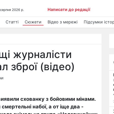
Написати до редації
 серпня 2026 р.
Статті
Сюжети
Відео з мережі
Підсумки істор
ищі журналісти
 зброї (відео)
ни
виявили схованку з бойовими мінами.
смертельні набої, а от іще два -