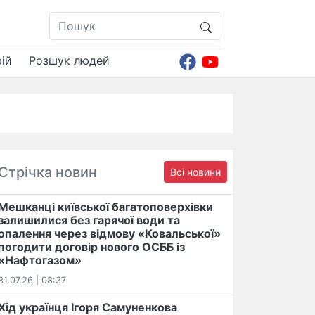
ій
Розшук людей
Стрічка новин
Всі новини
Мешканці київської багатоповерхівки
залишилися без гарячої води та
опалення через відмову «Ковальської»
погодити договір нового ОСББ із
«Нафтогазом»
31.07.26 | 08:37
Хід українця Ігоря Самуненкова